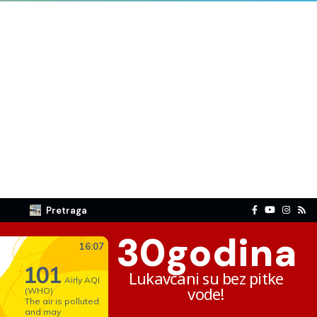
Pretraga
30
godina
Lukavčani su bez pitke
vode!