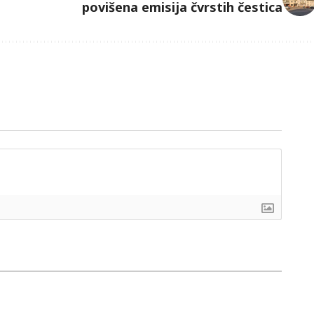
povišena emisija čvrstih čestica