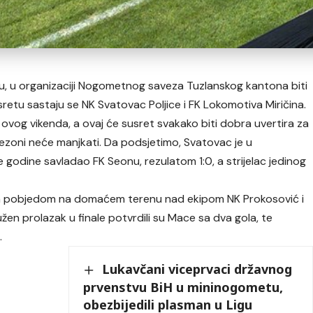
ru, u organizaciji Nogometnog saveza Tuzlanskog kantona biti
retu sastaju se NK Svatovac Poljice i FK Lokomotiva Miričina.
 ovog vikenda, a ovaj će susret svakako biti dobra uvertira za
 sezoni neće manjkati. Da podsjetimo, Svatovac je u
godine savladao FK Seonu, rezulatom 1:0, a strijelac jedinog
ikom pobjedom na domaćem terenu nad ekipom NK Prokosović i
en prolazak u finale potvrdili su Mace sa dva gola, te
.
Lukavčani viceprvaci državnog
prvenstvu BiH u mininogometu,
obezbijedili plasman u Ligu