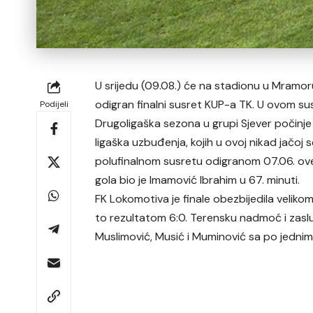
U srijedu (09.08.) će na stadionu u Mramo
odigran finalni susret KUP-a TK. U ovom sus
Podijeli
Drugoligaška sezona u grupi Sjever počinje
ligaška uzbuđenja, kojih u ovoj nikad jačoj
polufinalnom susretu odigranom 07.06. ove 
gola bio je Imamović Ibrahim u 67. minuti.
FK Lokomotiva je finale obezbijedila vel
to rezultatom 6:0. Terensku nadmoć i zasluž
Muslimović, Musić i Muminović sa po jednim