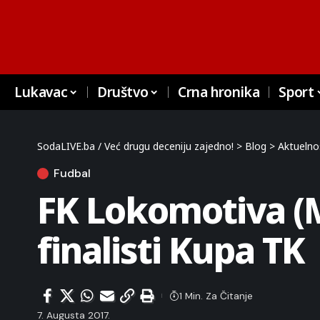
Lukavac
Društvo
Crna hronika
Sport
SodaLIVE.ba / Već drugu deceniju zajedno!
>
Blog
>
Aktuelno
Fudbal
FK Lokomotiva (Mi
finalisti Kupa TK
1 Min. Za Čitanje
7. Augusta 2017.