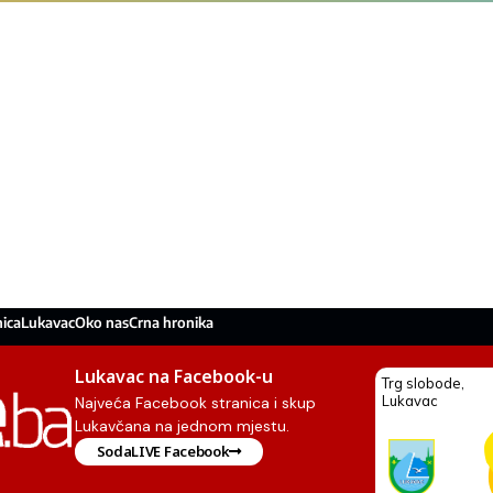
ica
Lukavac
Oko nas
Crna hronika
Lukavac na Facebook-u
Najveća Facebook stranica i skup
Lukavčana na jednom mjestu.
SodaLIVE Facebook