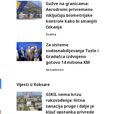
Gužve na granicama:
Aerodromi privremeno
isključuju biometrijske
kontrole kako bi smanjili
čekanja
Svašta
Za sisteme
vodosnabdijevanja Tuzle i
Gradačca izdvojeno
gotovo 14 miliona KM
Aktuelnosti
Vijesti iz Koksare
GIKIL nema krizu
rukovođenja: Hitna
sanacija pruge i dalje je
ključ opstanka privrede