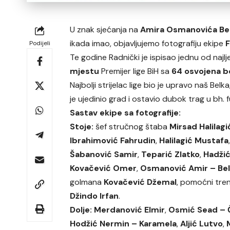
U znak sjećanja na
Amira Osmanovića Be
ikada imao, objavljujemo fotografiju ekipe
F
Podijeli
Te godine Radnički je ispisao jednu od najlj
mjestu
Premijer lige BiH sa
64 osvojena 
Najbolji strijelac lige bio je upravo naš Belka
je ujedinio grad i ostavio dubok trag u bh. 
Sastav ekipe sa fotografije:
Stoje:
šef stručnog štaba
Mirsad Halilagi
Ibrahimović Fahrudin
,
Halilagić Mustafa
Šabanović Samir
,
Teparić Zlatko
,
Hadžić
Kovačević Omer
,
Osmanović Amir – Be
golmana
Kovačević Džemal
, pomoćni tre
Džindo Irfan
.
Dolje:
Merdanović Elmir
,
Osmić Sead – 
Hodžić Nermin – Karamela
,
Aljić Lutvo
,