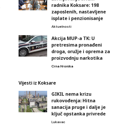
radnika Koksare: 198
zaposlenih, nastavljene
isplate i penzionisanje
Aktuelnosti
Akcija MUP-a TK: U
pretresima pronađeni
droga, oružje i oprema za
proizvodnju narkotika
Crna Hronika
Vijesti iz Koksare
GIKIL nema krizu
rukovođenja: Hitna
sanacija pruge i dalje je
ključ opstanka privrede
Lukavac