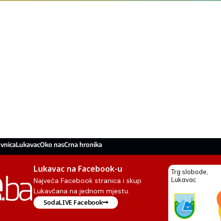
vnica
Lukavac
Oko nas
Crna hronika
Lukavac na Facebook-u
Najveća Facebook stranica i skup
Lukavčana na jednom mjestu.
SodaLIVE Facebook