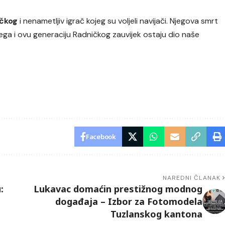
ičkog
i nenametljiv igrač kojeg su voljeli navijači. Njegova smrt
jega i ovu generaciju Radničkog zauvijek ostaju dio naše
Facebook
NAREDNI ČLANAK
:
Lukavac domaćin prestižnog modnog
događaja – Izbor za Fotomodela
Tuzlanskog kantona