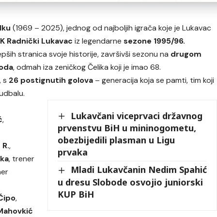
lku
(1969 – 2025), jednog od najboljih igrača koje je Lukavac
K Radnički Lukavac
iz legendarne
sezone 1995/96.
epših stranica svoje historije, završivši sezonu na
drugom
boda
, odmah iza zeničkog Čelika koji je imao 68.
, s
26 postignutih golova
– generacija koja se pamti, tim koji
fudbalu.
Lukavčani viceprvaci državnog
ć
,
prvenstvu BiH u mininogometu,
,
obezbijedili plasman u Ligu
 R.
,
prvaka
lka
, trener
Mladi Lukavčanin Nedim Spahić
ner
u dresu Slobode osvojio juniorski
KUP BiH
Čipo
,
Mahovkić