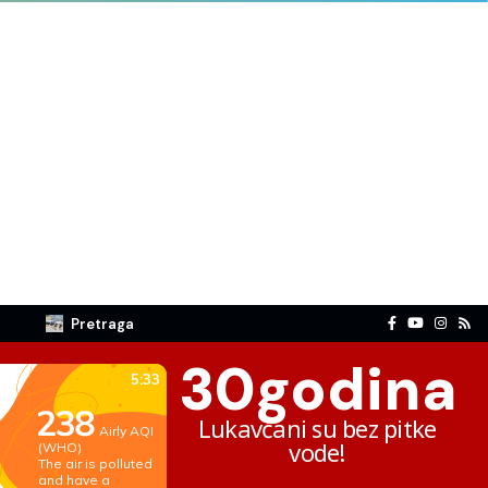
Pretraga
30
godina
Lukavčani su bez pitke
vode!