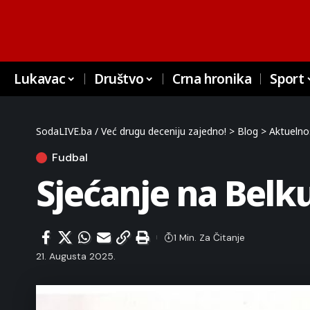
Lukavac
Društvo
Crna hronika
Sport
SodaLIVE.ba / Već drugu deceniju zajedno!
>
Blog
>
Aktuelno
Fudbal
Sjećanje na Belk
1 Min. Za Čitanje
21. Augusta 2025.