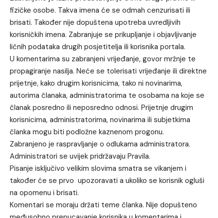
fizičke osobe. Takva imena će se odmah cenzurisati ili
brisati. Također nije dopuštena upotreba uvredljivih
korisničkih imena. Zabranjuje se prikupljanje i objavljivanje
ličnih podataka drugih posjetitelja ili korisnika portala.
U komentarima su zabranjeni vrijeđanje, govor mržnje te
propagiranje nasilja. Neće se tolerisati vrijeđanje ili direktne
prijetnje, kako drugim korisnicima, tako ni novinarima,
autorima članaka, administratorima te osobama na koje se
članak posredno ili neposredno odnosi. Prijetnje drugim
korisnicima, administratorima, novinarima ili subjetkima
članka mogu biti podložne kaznenom progonu.
Zabranjeno je raspravljanje o odlukama administratora.
Administratori se uvijek pridržavaju Pravila.
Pisanje isključivo velikim slovima smatra se vikanjem i
također će se prvo upozoravati a ukoliko se korisnik ogluši
na opomenu i brisati.
Komentari se moraju držati teme članka. Nije dopušteno
međusobno prepucavanje korisnika u komentarima i