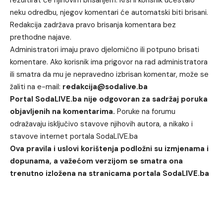
rezultirat će njihovim brisanjem. Krši li korisnik učestalo
neku odredbu, njegov komentari će automatski biti brisani.
Redakcija zadržava pravo brisanja komentara bez
prethodne najave.
Administratori imaju pravo djelomično ili potpuno brisati
komentare. Ako korisnik ima prigovor na rad administratora
ili smatra da mu je nepravedno izbrisan komentar, može se
žaliti na e-mail:
redakcija@sodalive.ba
Portal SodaLIVE.ba nije odgovoran za sadržaj poruka
objavljenih na komentarima.
Poruke na forumu
odražavaju isključivo stavove njihovih autora, a nikako i
stavove internet portala SodaLIVE.ba
Ova pravila i uslovi korištenja podložni su izmjenama i
dopunama, a važećom verzijom se smatra ona
trenutno izložena na stranicama portala SodaLIVE.ba