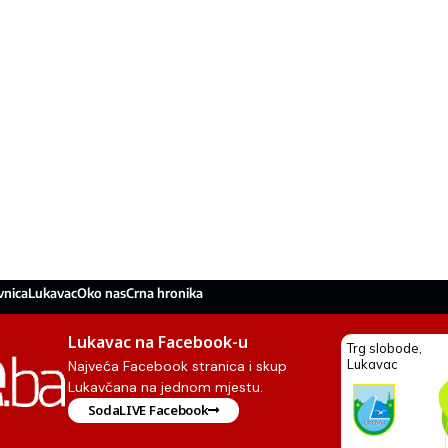
vnica
Lukavac
Oko nas
Crna hronika
Lukavac na Facebook-u
Najveća Facebook stranica i skup
Lukavčana na jednom mjestu.
SodaLIVE Facebook