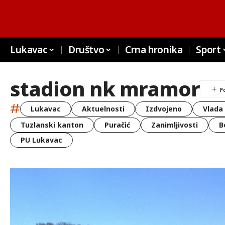
Lukavac
Društvo
Crna hronika
Sport
stadion nk mramor
#
Lukavac
Aktuelnosti
Izdvojeno
Vlada
Tuzlanski kanton
Puračić
Zanimljivosti
B
PU Lukavac