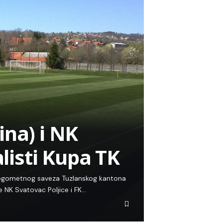
ina) i NK
alisti Kupa TK
i Nogometnog saveza Tuzlanskog kantona
e NK Svatovac Poljice i FK…