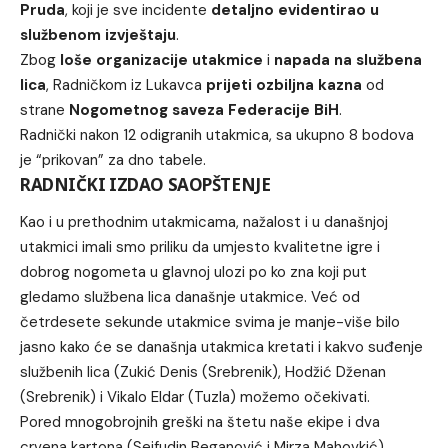
Pruda
, koji je sve incidente
detaljno evidentirao u
službenom izvještaju
.
Zbog
loše organizacije utakmice
i
napada na službena
lica
, Radničkom iz Lukavca
prijeti ozbiljna kazna
od
strane
Nogometnog saveza Federacije BiH
.
Radnički nakon 12 odigranih utakmica, sa ukupno 8 bodova
je “prikovan” za dno tabele.
RADNIČKI IZDAO SAOPŠTENJE
Kao i u prethodnim utakmicama, nažalost i u današnjoj
utakmici imali smo priliku da umjesto kvalitetne igre i
dobrog nogometa u glavnoj ulozi po ko zna koji put
gledamo službena lica današnje utakmice. Već od
četrdesete sekunde utakmice svima je manje-više bilo
jasno kako će se današnja utakmica kretati i kakvo suđenje
službenih lica (Zukić Denis (Srebrenik), Hodžić Dženan
(Srebrenik) i Vikalo Eldar (Tuzla) možemo očekivati.
Pored mnogobrojnih greški na štetu naše ekipe i dva
crvena kartona (Sejfudin Beganović i Mirza Mahovkić)