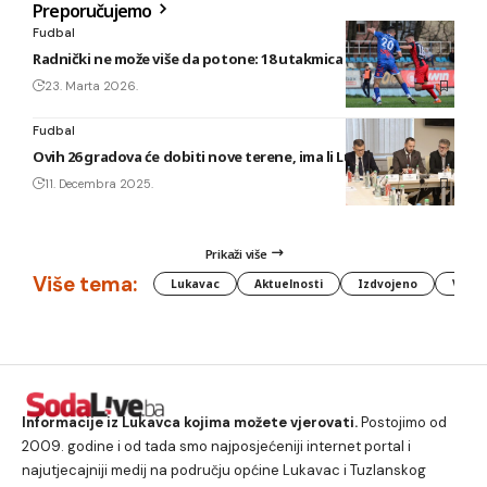
Preporučujemo
Fudbal
Radnički ne može više da potone: 18 utakmica i 8 bodova
23. Marta 2026.
Fudbal
Ovih 26 gradova će dobiti nove terene, ima li Lukavca na listi?
11. Decembra 2025.
Prikaži više
Više tema:
Lukavac
Aktuelnosti
Izdvojeno
Vlada
Informacije iz Lukavca kojima možete vjerovati.
Postojimo od
2009. godine i od tada smo najposjećeniji internet portal i
najutjecajniji medij na području općine Lukavac i Tuzlanskog