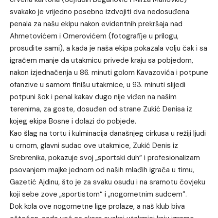
svakako je vrijedno posebno izdvojiti dva nedosuđena
penala za našu ekipu nakon evidentnih prekršaja nad
Ahmetovićem i Omerovićem (fotografije u prilogu,
prosudite sami), a kada je naša ekipa pokazala volju čak i sa
igračem manje da utakmicu privede kraju sa pobjedom,
nakon izjednačenja u 86. minuti golom Kavazovića i potpune
ofanzive u samom finišu utakmice, u 93. minuti slijedi
potpuni šok i penal kakav dugo nije viđen na našim
terenima, za goste, dosuđen od strane Zukić Denisa iz
kojeg ekipa Bosne i dolazi do pobjede.
Kao šlag na tortu i kulminacija današnjeg cirkusa u režiji ljudi
u crnom, glavni sudac ove utakmice, Zukić Denis iz
Srebrenika, pokazuje svoj „sportski duh“ i profesionalizam
psovanjem majke jednom od naših mlađih igrača u timu,
Gazetić Ajdinu, što je za svaku osudu i na sramotu čovjeku
koji sebe zove „sportistom“ i „nogometnim sudcem“.
Dok kola ove nogometne lige prolaze, a naš klub biva