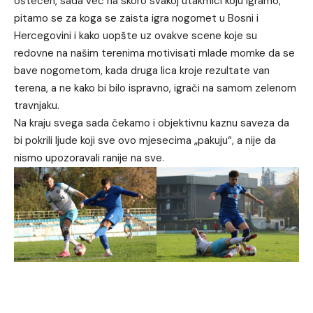
oštećen, sada već na skoro svakoj utakmici koju igramo,
pitamo se za koga se zaista igra nogomet u Bosni i
Hercegovini i kako uopšte uz ovakve scene koje su
redovne na našim terenima motivisati mlade momke da se
bave nogometom, kada druga lica kroje rezultate van
terena, a ne kako bi bilo ispravno, igrači na samom zelenom
travnjaku.
Na kraju svega sada čekamo i objektivnu kaznu saveza da
bi pokrili ljude koji sve ovo mjesecima „pakuju“, a nije da
nismo upozoravali ranije na sve.