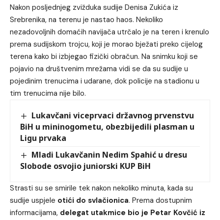
Nakon posljednjeg zvižduka sudije Denisa Zukića iz
Srebrenika, na terenu je nastao haos. Nekoliko
nezadovoljnih domaćih navijača utrčalo je na teren i krenulo
prema sudijskom trojcu, koji je morao bježati preko cijelog
terena kako bi izbjegao fizički obračun. Na snimku koji se
pojavio na društvenim mrežama vidi se da su sudije u
pojedinim trenucima i udarane, dok policije na stadionu u
tim trenucima nije bilo.
Lukavčani viceprvaci državnog prvenstvu
BiH u mininogometu, obezbijedili plasman u
Ligu prvaka
Mladi Lukavčanin Nedim Spahić u dresu
Slobode osvojio juniorski KUP BiH
Strasti su se smirile tek nakon nekoliko minuta, kada su
sudije uspjele
otići do svlačionica
. Prema dostupnim
informacijama,
delegat utakmice bio je Petar Kovčić iz