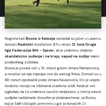
Nogometaši
Bosne iz Kalesije
savladali su jučer u Lukavcu
domaći
Radnički
rezultatom
2:1
u okviru
12. kola Druge
lige Federacije BiH – Sjever
, ali je utakmicu obilježio
skandalozno suđenje i na kraju, napad na sudije
nakon
posljednjeg zvižduka.
Bosna je povela već u 15. minuti golom Amara Mehanovića,
a rezultat se nije mijenjao sve do samog finiša. Domaći su u
88. minuti izjednačili preko Amara Kavazovića, što je unijelo
dodatnu tenziju na tribinama stadiona Jošik. Kada je već
izgledalo da će utakmica završiti neriješeno, u trećoj minuti
sudijske nadoknade dosuđen je jedanaesterac za Bosnu,
koji je Salih Uščuplić pretvorio u gol za konačnih 2:1.