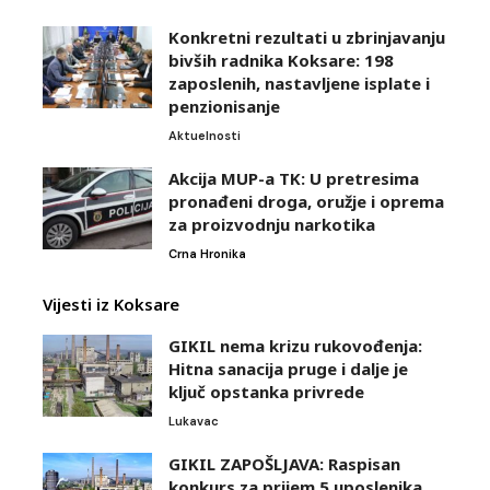
Konkretni rezultati u zbrinjavanju
bivših radnika Koksare: 198
zaposlenih, nastavljene isplate i
penzionisanje
Aktuelnosti
Akcija MUP-a TK: U pretresima
pronađeni droga, oružje i oprema
za proizvodnju narkotika
Crna Hronika
Vijesti iz Koksare
GIKIL nema krizu rukovođenja:
Hitna sanacija pruge i dalje je
ključ opstanka privrede
Lukavac
GIKIL ZAPOŠLJAVA: Raspisan
konkurs za prijem 5 uposlenika