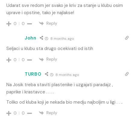
Udarat sve redom jer svako je kriv za stanje u klubu osim
uprave i opstine, tako je najlakse!
Reply
0
0
John
8 months ago
Seljaci u klubu sta drugo ocekivati od istih
Reply
0
0
TURBO
8 months ago
Na Josik treba staviti plastenike i uzgajati paradajz ,
paprike i krastavce . . . .
Toliko od kluba koji je nekada bio medju najboljim u ligi . . ..
Reply
0
0