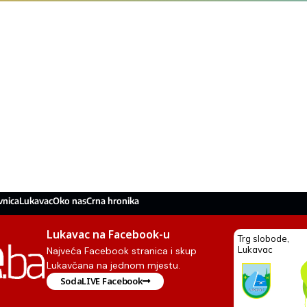
vnica
Lukavac
Oko nas
Crna hronika
Lukavac na Facebook-u
Najveća Facebook stranica i skup
Lukavčana na jednom mjestu.
SodaLIVE Facebook