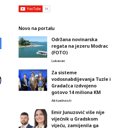
Novo na portalu
Održana novinarska
regata na jezeru Modrac
(FOTO)
Lukavac
Za sisteme
vodosnabdijevanja Tuzle i
Gradačca izdvojeno
gotovo 14 miliona KM
Aktuelnosti
Emir Junuzović više nije
vijećnik u Gradskom
vijeću, zamijenila ga