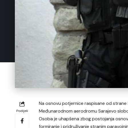
Na osnovu potjernice raspisane od strane Dr
Međunarodnom aerodromu Sarajevo slobode
Podijeli
Osoba je uhapšena zbog postojanja osnova
formiranje i pridruživanje stranim paravojni