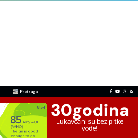
Pretraga
30
godina
Lukavčani su bez pitke
vode!