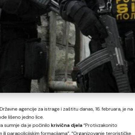
žavne agencije za istrage i zaštitu danas, 16. februara, je na
 lišeno jedno lice.
 sumnje da je počinilo
krivična djela
“Protivzakonito
m ili parapolicijskim formacijama”, “Organizovanje terorističke