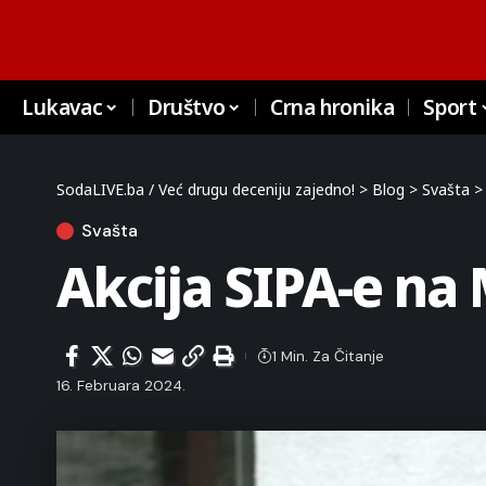
Lukavac
Društvo
Crna hronika
Sport
SodaLIVE.ba / Već drugu deceniju zajedno!
>
Blog
>
Svašta
Svašta
Akcija SIPA-e n
1 Min. Za Čitanje
16. Februara 2024.