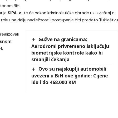
akonom BiH.
rije
SIPA-e,
te će nakon kriminalističke obrade uz izvještaj o
 roku, na dalju nadležnost i postupanje biti predato Tužilaštv
realizovali
Gužve na granicama:
osnom
Aerodromi privremeno isključuju
H.
biometrijske kontrole kako bi
smanjili čekanja
Ovo su najskuplji automobili
uvezeni u BiH ove godine: Cijene
idu i do 468.000 KM