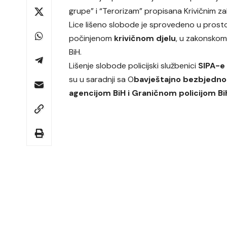
grupe” i “Terorizam” propisana Krivičnim z
Lice lišeno slobode je sprovedeno u prosto
počinjenom
krivičnom djelu
, u zakonskom
BiH.
Lišenje slobode policijski službenici
SIPA-e
su u saradnji sa O
bavještajno bezbjedn
agencijom BiH i Graničnom policijom Bi