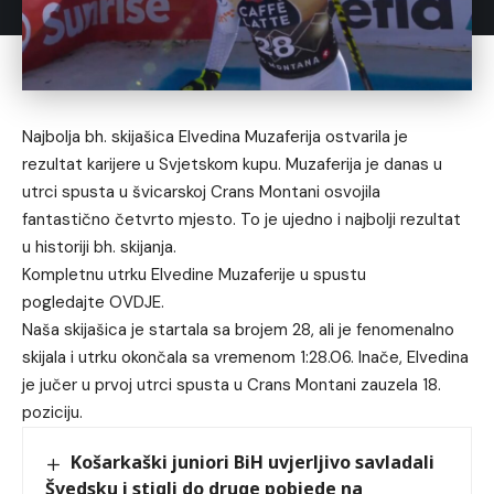
Najbolja bh. skijašica Elvedina Muzaferija ostvarila je
rezultat karijere u Svjetskom kupu. Muzaferija je danas u
utrci spusta u švicarskoj Crans Montani osvojila
fantastično četvrto mjesto. To je ujedno i najbolji rezultat
u historiji bh. skijanja.
Kompletnu utrku Elvedine Muzaferije u spustu
pogledajte
OVDJE
.
Naša skijašica je startala sa brojem 28, ali je fenomenalno
skijala i utrku okončala sa vremenom 1:28.06. Inače, Elvedina
je jučer u prvoj utrci spusta u Crans Montani zauzela 18.
poziciju.
Košarkaški juniori BiH uvjerljivo savladali
Švedsku i stigli do druge pobjede na