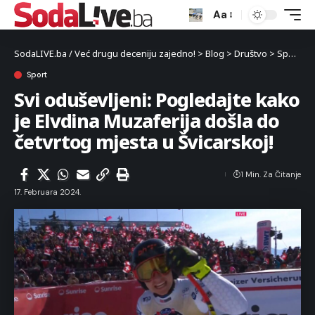
Aa
SodaLIVE.ba / Već drugu deceniju zajedno!
>
Blog
>
Društvo
>
Sport
>
S
Sport
Svi oduševljeni: Pogledajte kako
je Elvdina Muzaferija došla do
četvrtog mjesta u Švicarskoj!
1 Min. Za Čitanje
17. Februara 2024.