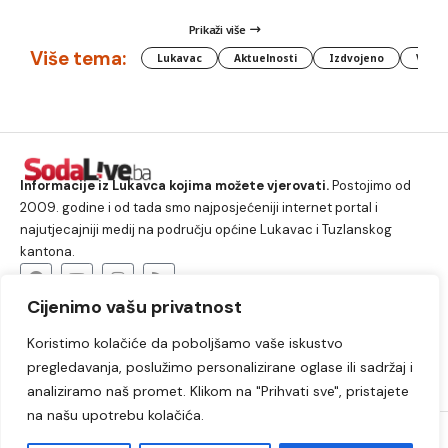
Prikaži više
Više tema:
Lukavac
Aktuelnosti
Izdvojeno
Vlada
Informacije iz Lukavca kojima možete vjerovati.
Postojimo od
2009. godine i od tada smo najposjećeniji internet portal i
najutjecajniji medij na području općine Lukavac i Tuzlanskog
kantona.
Cijenimo vašu privatnost
O nama
Koristimo kolačiće da poboljšamo vaše iskustvo
Lukavac
Društvo
Crna hronika
Sport
pregledavanja, poslužimo personalizirane oglase ili sadržaj i
Kultura
Kolumne
Slobodno vrijeme
analiziramo naš promet. Klikom na "Prihvati sve", pristajete
na našu upotrebu kolačića.
2009. – 2024. © Lukavački info portal – SodaLIVE.ba. Sva prava