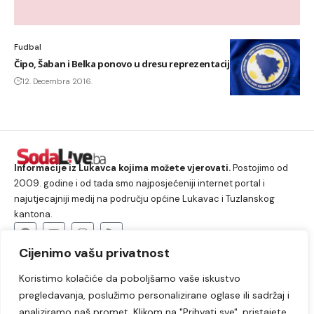
Fudbal
Čipo, Šaban i Belka ponovo u dresu reprezentacije
12. Decembra 2016.
Informacije iz Lukavca kojima možete vjerovati.
Postojimo od
2009. godine i od tada smo najposjećeniji internet portal i
najutjecajniji medij na području općine Lukavac i Tuzlanskog
kantona.
Cijenimo vašu privatnost
O nama
Koristimo kolačiće da poboljšamo vaše iskustvo
Lukavac
Društvo
Crna hronika
Sport
pregledavanja, poslužimo personalizirane oglase ili sadržaj i
Kultura
Kolumne
Slobodno vrijeme
analiziramo naš promet. Klikom na "Prihvati sve", pristajete