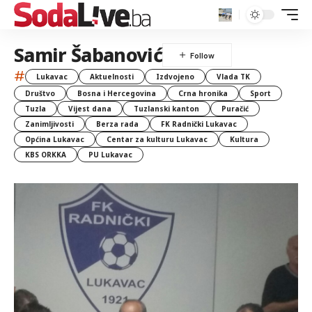
Samir Šabanović
#
Lukavac
Aktuelnosti
Izdvojeno
Vlada TK
Društvo
Bosna i Hercegovina
Crna hronika
Sport
Tuzla
Vijest dana
Tuzlanski kanton
Puračić
Zanimljivosti
Berza rada
FK Radnički Lukavac
Općina Lukavac
Centar za kulturu Lukavac
Kultura
KBS ORKKA
PU Lukavac