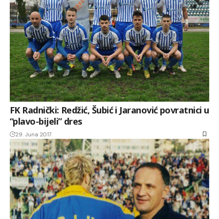
FK Radnički: Redžić, Šubić i Jaranović povratnici u
“plavo-bijeli” dres
29. Juna 2017.