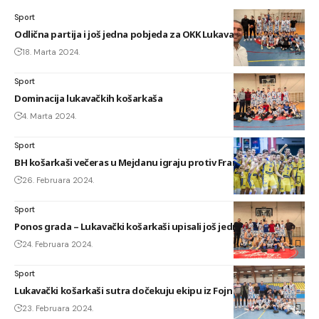
Sport
Odlična partija i još jedna pobjeda za OKK Lukavac
18. Marta 2024.
Sport
Dominacija lukavačkih košarkaša
4. Marta 2024.
Sport
BH košarkaši večeras u Mejdanu igraju protiv Francuske
26. Februara 2024.
Sport
Ponos grada – Lukavački košarkaši upisali još jednu pobjedu
24. Februara 2024.
Sport
Lukavački košarkaši sutra dočekuju ekipu iz Fojnice
23. Februara 2024.