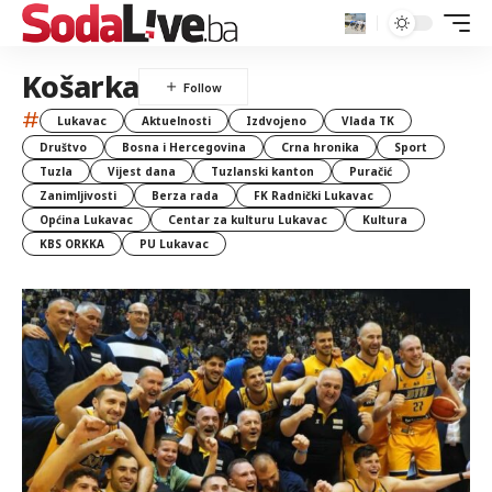
Košarka
#
Lukavac
Aktuelnosti
Izdvojeno
Vlada TK
Društvo
Bosna i Hercegovina
Crna hronika
Sport
Tuzla
Vijest dana
Tuzlanski kanton
Puračić
Zanimljivosti
Berza rada
FK Radnički Lukavac
Općina Lukavac
Centar za kulturu Lukavac
Kultura
KBS ORKKA
PU Lukavac