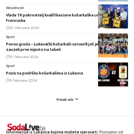
Aktuelnosti
Vlada TK pokrovitelj kvalifikacione košarkaške utakmice BiH –
Francuska
20. Februara 2024.
Sport
Ponos grada – Lukavački košarkaši ostvarili još jednu pobjedu i
zauzeli prvo mjesto na tabeli
10. Februara 2024.
Sport
Poziv za podršku košarkašima iz Lukavca
9. Februara 2024.
Prikaži više
Informacije iz Lukavca kojima možete vjerovati.
Postojimo od