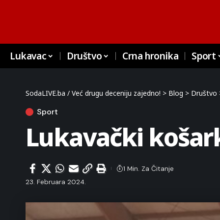
Lukavac
Društvo
Crna hronika
Sport
SodaLIVE.ba / Već drugu deceniju zajedno!
>
Blog
>
Društvo
Sport
Lukavački košark
1 Min. Za Čitanje
23. Februara 2024.