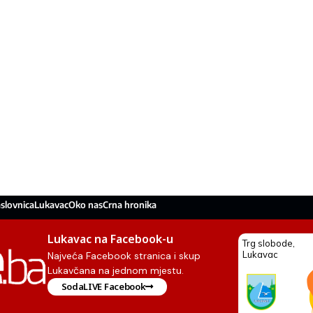
slovnica
Lukavac
Oko nas
Crna hronika
Lukavac na Facebook-u
Najveća Facebook stranica i skup
Lukavčana na jednom mjestu.
SodaLIVE Facebook