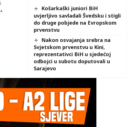
,
Košarkaški juniori BiH
u.
uvjerljivo savladali Švedsku i stigli
do druge pobjede na Evropskom
prvenstvu
Nakon osvajanja srebra na
Svjetskom prvenstvu u Kini,
reprezentativci BiH u sjedećoj
odbojci u subotu doputovali u
Sarajevo