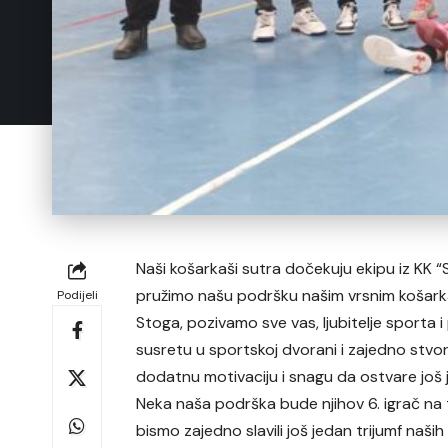
Naši košarkaši sutra dočekuju ekipu iz KK “S
pružimo našu podršku našim vrsnim košark
Podijeli
Stoga, pozivamo sve vas, ljubitelje sporta
susretu u sportskoj dvorani i zajedno stvo
dodatnu motivaciju i snagu da ostvare još 
Neka naša podrška bude njihov 6. igrač na 
bismo zajedno slavili još jedan trijumf naši