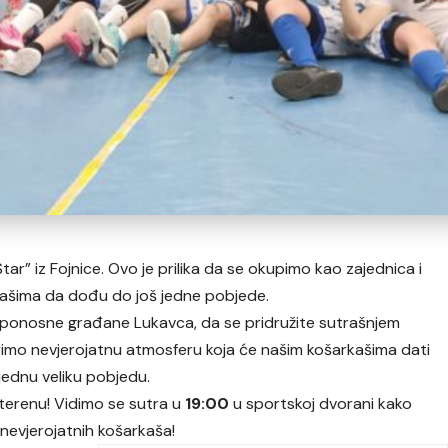
tar” iz Fojnice. Ovo je prilika da se okupimo kao zajednica i
ašima da dođu do još jedne pobjede.
 i ponosne građane Lukavca, da se pridružite sutrašnjem
rimo nevjerojatnu atmosferu koja će našim košarkašima dati
jednu veliku pobjedu.
terenu! Vidimo se sutra u
19:00
u sportskoj dvorani kako
h nevjerojatnih košarkaša!