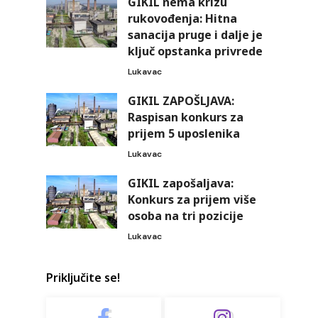
GIKIL nema krizu
rukovođenja: Hitna
sanacija pruge i dalje je
ključ opstanka privrede
Lukavac
GIKIL ZAPOŠLJAVA:
Raspisan konkurs za
prijem 5 uposlenika
Lukavac
GIKIL zapošaljava:
Konkurs za prijem više
osoba na tri pozicije
Lukavac
Priključite se!