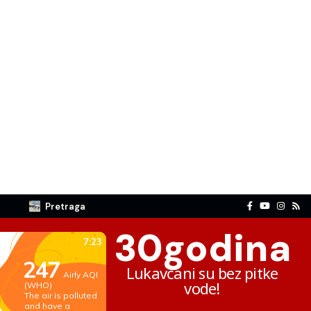
Pretraga
30
godina
Lukavčani su bez pitke
vode!