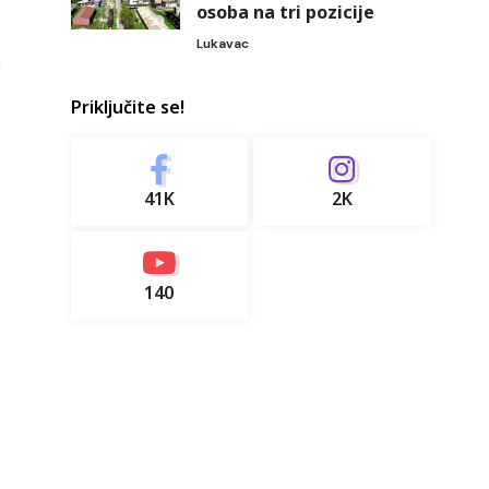
osoba na tri pozicije
Lukavac
Priključite se!
41K
2K
140