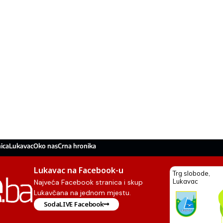
ica
Lukavac
Oko nas
Crna hronika
Lukavac na Facebook-u
Najveća Facebook stranica i skup
Lukavčana na jednom mjestu.
SodaLIVE Facebook