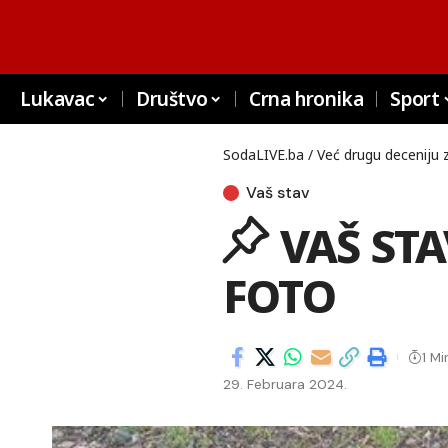
Lukavac
Društvo
Crna hronika
Sport
SodaLIVE.ba / Već drugu deceniju 
Vaš stav
VAŠ STAV
FOTO
1 Mi
29. Februara 2024.