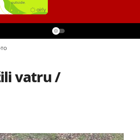
FOTO
li vatru /