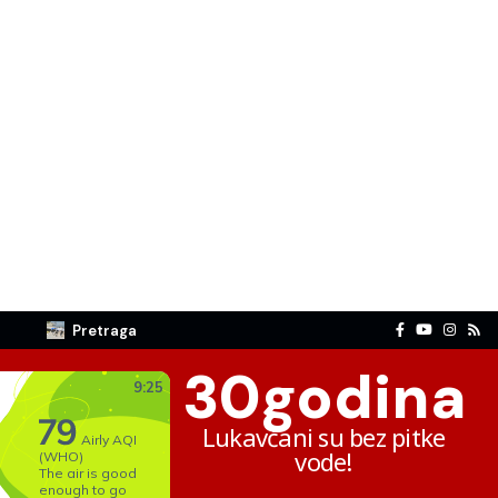
Pretraga
30
godina
Lukavčani su bez pitke
vode!