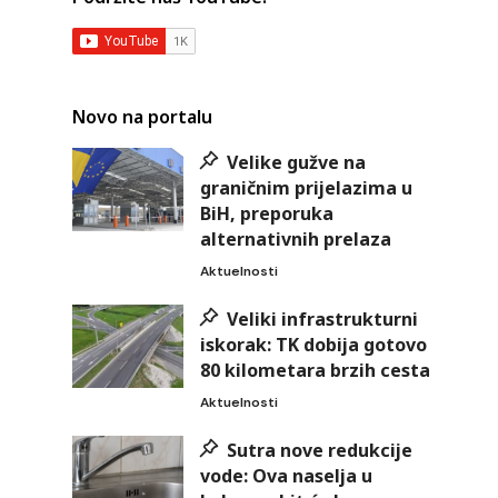
Novo na portalu
Velike gužve na
graničnim prijelazima u
BiH, preporuka
alternativnih prelaza
Aktuelnosti
Veliki infrastrukturni
iskorak: TK dobija gotovo
80 kilometara brzih cesta
Aktuelnosti
Sutra nove redukcije
vode: Ova naselja u