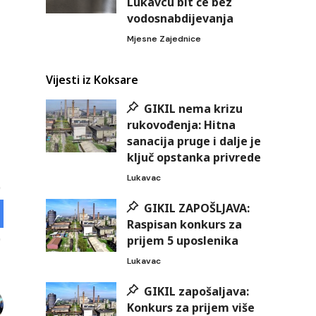
Lukavcu bit će bez
vodosnabdijevanja
Mjesne Zajednice
Vijesti iz Koksare
GIKIL nema krizu
rukovođenja: Hitna
sanacija pruge i dalje je
ključ opstanka privrede
Lukavac
GIKIL ZAPOŠLJAVA:
Raspisan konkurs za
prijem 5 uposlenika
Lukavac
GIKIL zapošaljava:
Konkurs za prijem više