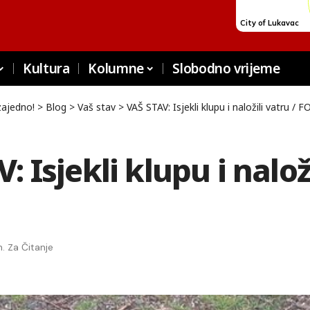
Kultura
Kolumne
Slobodno vrijeme
zajedno!
>
Blog
>
Vaš stav
>
VAŠ STAV: Isjekli klupu i naložili vatru / 
: Isjekli klupu i naloži
n. Za Čitanje