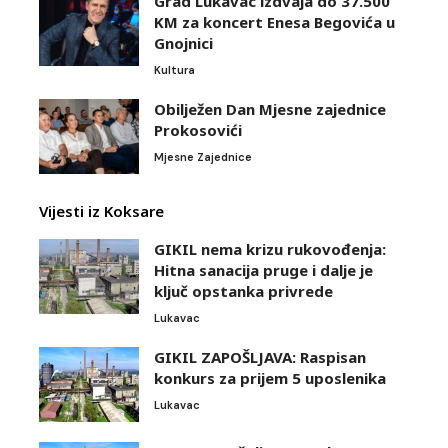
Grad Lukavac izdvaja do 37.500
KM za koncert Enesa Begovića u
Gnojnici
Kultura
Obilježen Dan Mjesne zajednice
Prokosovići
Mjesne Zajednice
Vijesti iz Koksare
GIKIL nema krizu rukovođenja:
Hitna sanacija pruge i dalje je
ključ opstanka privrede
Lukavac
GIKIL ZAPOŠLJAVA: Raspisan
konkurs za prijem 5 uposlenika
Lukavac