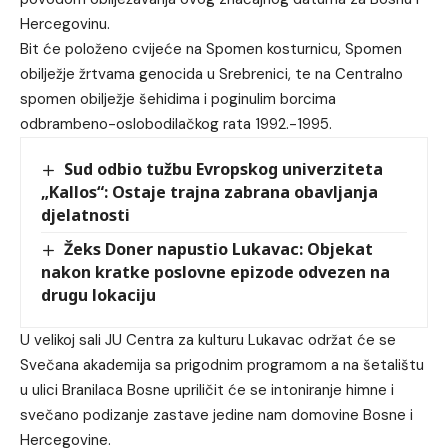
Hercegovinu.
Bit će položeno cvijeće na Spomen kosturnicu, Spomen
obilježje žrtvama genocida u Srebrenici, te na Centralno
spomen obilježje šehidima i poginulim borcima
odbrambeno-oslobodilačkog rata 1992.-1995.
Sud odbio tužbu Evropskog univerziteta
„Kallos“: Ostaje trajna zabrana obavljanja
djelatnosti
Žeks Doner napustio Lukavac: Objekat
nakon kratke poslovne epizode odvezen na
drugu lokaciju
U velikoj sali JU Centra za kulturu Lukavac održat će se
Svečana akademija sa prigodnim programom a na šetalištu
u ulici Branilaca Bosne upriličit će se intoniranje himne i
svečano podizanje zastave jedine nam domovine Bosne i
Hercegovine.