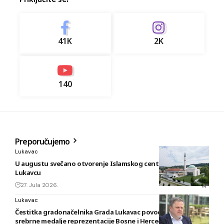
41K
2K
140
Preporučujemo
Lukavac
U augustu svečano otvorenje Islamskog centra i džamije u
Lukavcu
27. Jula 2026.
Lukavac
Čestitka gradonačelnika Grada Lukavac povodom osvajanja
srebrne medalje reprezentacije Bosne i Hercegovine u