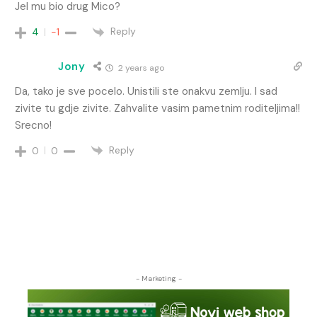
Jel mu bio drug Mico?
Reply
4
-1
Jony
2 years ago
Da, tako je sve pocelo. Unistili ste onakvu zemlju. I sad
zivite tu gdje zivite. Zahvalite vasim pametnim roditeljima!!
Srecno!
Reply
0
0
- Marketing -