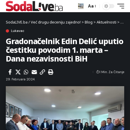
Aa
SodaLIVE.ba / Već drugu deceniju zajedno!
>
Blog
>
Aktuelnosti
>
Luka
Lukavac
Gradonačelnik Edin Delić uputio
čestitku povodim 1. marta –
Dana nezavisnosti BiH
1 Min. Za Čitanje
29. Februara 2024.