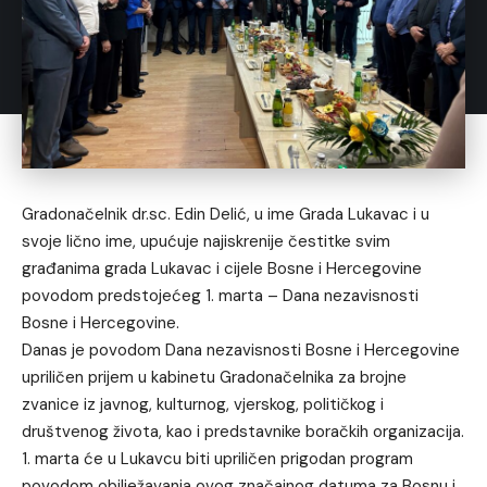
Gradonačelnik dr.sc. Edin Delić, u ime Grada Lukavac i u
svoje lično ime, upućuje najiskrenije čestitke svim
građanima grada Lukavac i cijele Bosne i Hercegovine
povodom predstojećeg 1. marta – Dana nezavisnosti
Bosne i Hercegovine.
Danas je povodom Dana nezavisnosti Bosne i Hercegovine
upriličen prijem u kabinetu Gradonačelnika za brojne
zvanice iz javnog, kulturnog, vjerskog, političkog i
društvenog života, kao i predstavnike boračkih organizacija.
1. marta će u Lukavcu biti upriličen prigodan program
povodom obilježavanja ovog značajnog datuma za Bosnu i