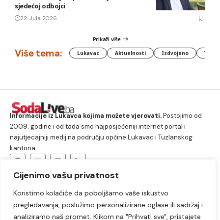
sjedećoj odbojci
22. Jula 2026.
Prikaži više
Više tema:
Lukavac
Aktuelnosti
Izdvojeno
Vlada
Informacije iz Lukavca kojima možete vjerovati.
Postojimo od
2009. godine i od tada smo najposjećeniji internet portal i
najutjecajniji medij na području općine Lukavac i Tuzlanskog
kantona.
Cijenimo vašu privatnost
O nama
Koristimo kolačiće da poboljšamo vaše iskustvo
Lukavac
Društvo
Crna hronika
Sport
pregledavanja, poslužimo personalizirane oglase ili sadržaj i
Kultura
Kolumne
Slobodno vrijeme
analiziramo naš promet. Klikom na "Prihvati sve", pristajete