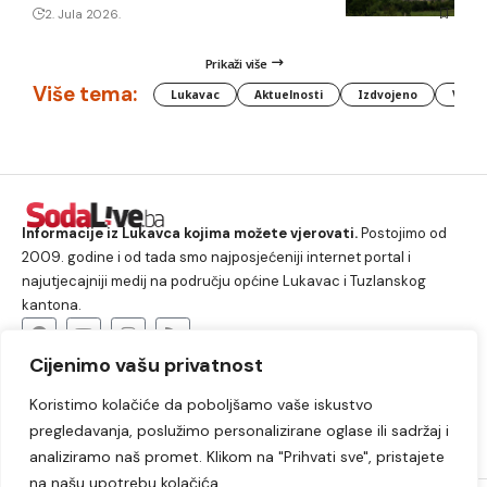
2. Jula 2026.
Prikaži više
Više tema:
Lukavac
Aktuelnosti
Izdvojeno
Vlada
Informacije iz Lukavca kojima možete vjerovati.
Postojimo od
2009. godine i od tada smo najposjećeniji internet portal i
najutjecajniji medij na području općine Lukavac i Tuzlanskog
kantona.
Cijenimo vašu privatnost
O nama
Koristimo kolačiće da poboljšamo vaše iskustvo
Lukavac
Društvo
Crna hronika
Sport
pregledavanja, poslužimo personalizirane oglase ili sadržaj i
Kultura
Kolumne
Slobodno vrijeme
analiziramo naš promet. Klikom na "Prihvati sve", pristajete
na našu upotrebu kolačića.