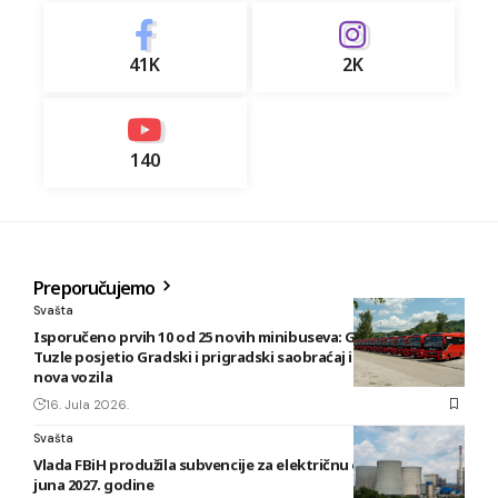
41K
2K
140
Preporučujemo
Svašta
Isporučeno prvih 10 od 25 novih minibuseva: Gradonačelnik
Tuzle posjetio Gradski i prigradski saobraćaj i pregledao
nova vozila
16. Jula 2026.
Svašta
Vlada FBiH produžila subvencije za električnu energiju do 30.
juna 2027. godine