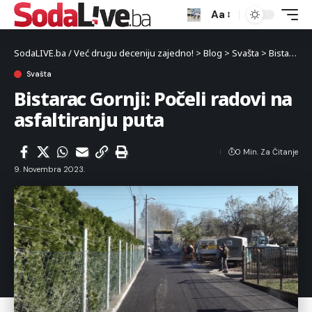
Aa
SodaLIVE.ba / Već drugu deceniju zajedno!
>
Blog
>
Svašta
>
Bistarac Gornji: Počeli radovi na asfaltiranju puta
Svašta
Bistarac Gornji: Počeli radovi na
asfaltiranju puta
0 Min. Za Čitanje
9. Novembra 2023.