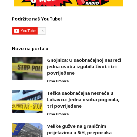
Podržite naš YouTube!
Novo na portalu
Gnojnica: U saobraćajnoj nesreći
jedna osoba izgubila život i tri
povrijeðene
Crna Hronika
Teška saobraćajna nesreća u
Lukavcu: Jedna osoba poginula,
tri povrijeđene
Crna Hronika
Velike gužve na graničnim
prijelazima u BiH, preporuka