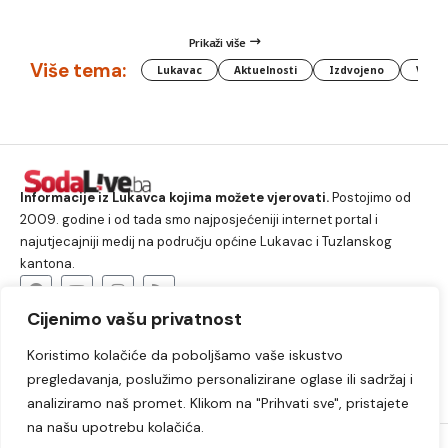
Prikaži više
Više tema:
Lukavac
Aktuelnosti
Izdvojeno
Vlada
Informacije iz Lukavca kojima možete vjerovati.
Postojimo od
2009. godine i od tada smo najposjećeniji internet portal i
najutjecajniji medij na području općine Lukavac i Tuzlanskog
kantona.
Cijenimo vašu privatnost
O nama
Koristimo kolačiće da poboljšamo vaše iskustvo
Lukavac
Društvo
Crna hronika
Sport
pregledavanja, poslužimo personalizirane oglase ili sadržaj i
Kultura
Kolumne
Slobodno vrijeme
analiziramo naš promet. Klikom na "Prihvati sve", pristajete
na našu upotrebu kolačića.
2009. – 2024. © Lukavački info portal – SodaLIVE.ba. Sva prava