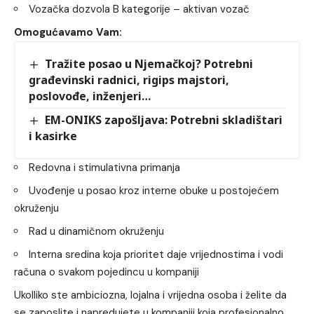
Vozačka dozvola B kategorije – aktivan vozač
Omogućavamo Vam:
Tražite posao u Njemačkoj? Potrebni
građevinski radnici, rigips majstori,
poslovođe, inženjeri…
EM-ONIKS zapošljava: Potrebni skladištari
i kasirke
Redovna i stimulativna primanja
Uvođenje u posao kroz interne obuke u postojećem
okruženju
Rad u dinamičnom okruženju
Interna sredina koja prioritet daje vrijednostima i vodi
računa o svakom pojedincu u kompaniji
Ukolliko ste ambiciozna, lojalna i vrijedna osoba i želite da
se zaposlite i napredujete u kompaniji koja profesionalno