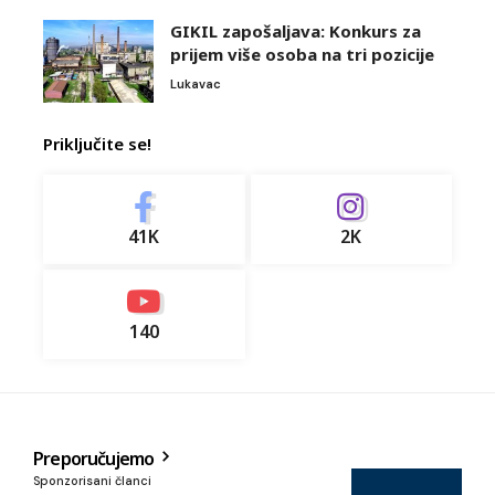
GIKIL zapošaljava: Konkurs za
prijem više osoba na tri pozicije
Lukavac
Priključite se!
41K
2K
140
Preporučujemo
Sponzorisani članci