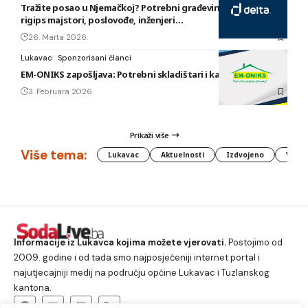
Tražite posao u Njemačkoj? Potrebni građevinski radnici,
rigips majstori, poslovođe, inženjeri…
26. Marta 2026.
Lukavac
Sponzorisani članci
EM-ONIKS zapošljava: Potrebni skladištari i kasirke
3. Februara 2026.
Prikaži više
Više tema:
Lukavac
Aktuelnosti
Izdvojeno
Vlada
Informacije iz Lukavca kojima možete vjerovati.
Postojimo od
2009. godine i od tada smo najposjećeniji internet portal i
najutjecajniji medij na području općine Lukavac i Tuzlanskog
kantona.