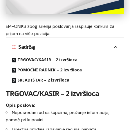
EM-ONIKS zbog širenja poslovanja raspisuje konkurs za
prijem na više pozicija:
Sadržaj
TRGOVAC/KASIR – 2 izvršioca
POMOĆNI RADNIK – 2 izvršioca
SKLADIŠTAR – 2 izvršioca
TRGOVAC/KASIR – 2 izvršioca
Opis poslova:
Neposredan rad sa kupcima, pružanje informacija,
pomoć pri kupovini
Direktna prodaja, izdavanje računa, naplata