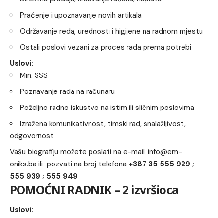
Praćenje i upoznavanje novih artikala
Održavanje reda, urednosti i higijene na radnom mjestu
Ostali poslovi vezani za proces rada prema potrebi
Uslovi:
Min. SSS
Poznavanje rada na računaru
Poželjno radno iskustvo na istim ili sličnim poslovima
Izražena komunikativnost, timski rad, snalažljivost,
odgovornost
Vašu biografiju možete poslati na e-mail:
info@em-
oniks.ba
ili pozvati na broj telefona
+387 35 555 929 ;
555 939 ; 555 949
POMOĆNI RADNIK – 2 izvršioca
Uslovi: