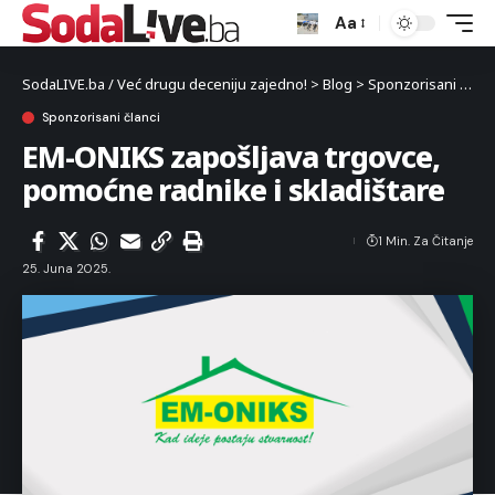
Aa
SodaLIVE.ba / Već drugu deceniju zajedno!
>
Blog
>
Sponzorisani članci
Sponzorisani članci
EM-ONIKS zapošljava trgovce,
pomoćne radnike i skladištare
1 Min. Za Čitanje
25. Juna 2025.