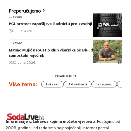
Preporučujemo
Lukavac
PGL protect zapošljava: Radnici u proizvodnji i vulkanizeri
6. Jula 2026.
Lukavac
Mirsad Mujić napustio Klub vijećnika SD BiH, djelovat će kao
samostalni vijećnik
30. Juna 2026.
Prikaži više
Više tema:
Lukavac
Aktuelnosti
Izdvojeno
Vlada
Informacije iz Lukavca kojima možete vjerovati.
Postojimo od
2009. godine i od tada smo najposjećeniji internet portal i