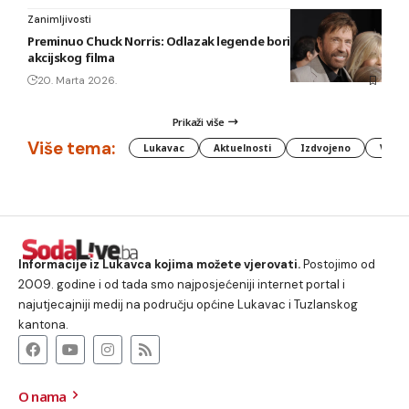
Zanimljivosti
Preminuo Chuck Norris: Odlazak legende borilačkih vještina i
akcijskog filma
20. Marta 2026.
Prikaži više
Više tema:
Lukavac
Aktuelnosti
Izdvojeno
Vlada
Informacije iz Lukavca kojima možete vjerovati.
Postojimo od
2009. godine i od tada smo najposjećeniji internet portal i
najutjecajniji medij na području općine Lukavac i Tuzlanskog
kantona.
O nama