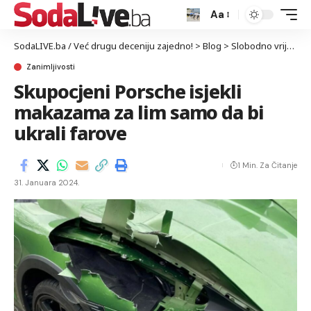
Aa
SodaLIVE.ba / Već drugu deceniju zajedno!
>
Blog
>
Slobodno vrijeme
Zanimljivosti
Skupocjeni Porsche isjekli
makazama za lim samo da bi
ukrali farove
1 Min. Za Čitanje
31. Januara 2024.