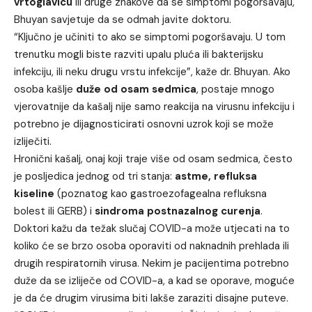
vrtoglavicu
ili druge znakove da se simptomi pogoršavaju,
Bhuyan savjetuje da se odmah javite doktoru.
“Ključno je učiniti to ako se simptomi pogoršavaju. U tom
trenutku mogli biste razviti upalu pluća ili bakterijsku
infekciju, ili neku drugu vrstu infekcije”, kaže dr. Bhuyan. Ako
osoba kašlje
duže od osam sedmica
, postaje mnogo
vjerovatnije da kašalj nije samo reakcija na virusnu infekciju i
potrebno je dijagnosticirati osnovni uzrok koji se može
izliječiti.
Hronični kašalj, onaj koji traje više od osam sedmica, često
je posljedica jednog od tri stanja:
astme, refluksa
kiseline
(poznatog kao gastroezofagealna refluksna
bolest ili GERB) i
sindroma
postnazalnog
curenja
.
Doktori kažu da težak slučaj COVID-a može utjecati na to
koliko će se brzo osoba oporaviti od naknadnih prehlada ili
drugih respiratornih virusa. Nekim je pacijentima potrebno
duže da se izliječe od COVID-a, a kad se oporave, moguće
je da će drugim virusima biti lakše zaraziti disajne puteve.