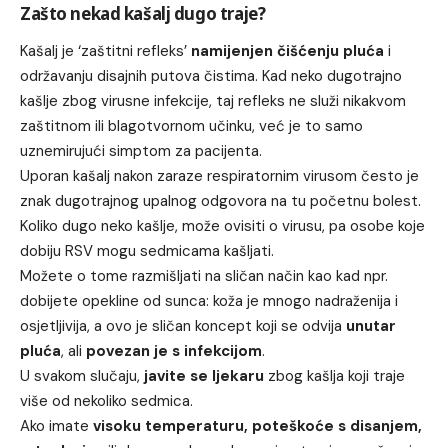
Zašto nekad kašalj dugo traje?
Kašalj je ‘zaštitni refleks’
namijenjen čišćenju pluća
i
održavanju disajnih putova čistima. Kad neko dugotrajno
kašlje zbog virusne infekcije, taj refleks ne služi nikakvom
zaštitnom ili blagotvornom učinku, već je to samo
uznemirujući simptom za pacijenta.
Uporan kašalj nakon zaraze respiratornim virusom često je
znak dugotrajnog upalnog odgovora na tu početnu bolest.
Koliko dugo neko kašlje, može ovisiti o virusu, pa osobe koje
dobiju RSV mogu sedmicama kašljati.
Možete o tome razmišljati na sličan način kao kad npr.
dobijete opekline od sunca: koža je mnogo nadraženija i
osjetljivija, a ovo je sličan koncept koji se odvija
unutar
pluća
, ali
povezan je s infekcijom
.
U svakom slučaju,
javite se ljekaru
zbog kašlja koji traje
više od nekoliko sedmica.
Ako imate
visoku temperaturu, poteškoće s disanjem,