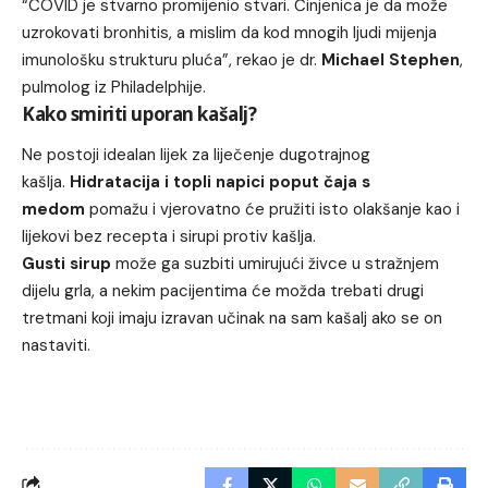
“COVID je stvarno promijenio stvari. Činjenica je da može
uzrokovati bronhitis, a mislim da kod mnogih ljudi mijenja
imunološku strukturu pluća”, rekao je dr.
Michael
Stephen
,
pulmolog iz Philadelphije.
Kako smiriti uporan kašalj?
Ne postoji idealan lijek za liječenje dugotrajnog
kašlja.
Hidratacija i topli napici poput čaja s
medom
pomažu i vjerovatno će pružiti isto olakšanje kao i
lijekovi bez recepta i sirupi protiv kašlja.
Gusti sirup
može ga suzbiti umirujući živce u stražnjem
dijelu grla, a nekim pacijentima će možda trebati drugi
tretmani koji imaju izravan učinak na sam kašalj ako se on
nastaviti.