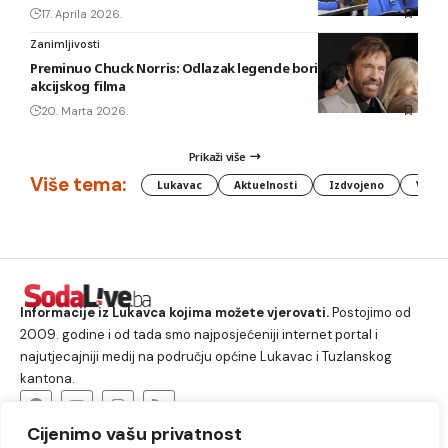
17. Aprila 2026.
Zanimljivosti
Preminuo Chuck Norris: Odlazak legende borilačkih vještina i
akcijskog filma
20. Marta 2026.
Prikaži više
Više tema:
Lukavac
Aktuelnosti
Izdvojeno
Vlada
Informacije iz Lukavca kojima možete vjerovati.
Postojimo od
2009. godine i od tada smo najposjećeniji internet portal i
najutjecajniji medij na području općine Lukavac i Tuzlanskog
kantona.
Cijenimo vašu privatnost