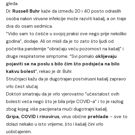
gleda.
Dr.
Russell
Buhr
kaže da između 20 i 40 posto odraslih
osoba nakon virusne infekcije može razviti kašalj, a on traje
dva do osam sedmica.
“Vidio sam to češće u svojoj praksi ove nego prije nekoliko
godina”, dodaje. Ali on misli da je to zato što ljudi od
početka pandemije “obraćaju veću pozornost na kašalj” i
druge respiratorne simptome. “Svi pomalo
oklijevaju
pojaviti se na poslu s bilo čim što podsjeća na bilo
kakvu bolest
“, rekao je dr. Buhr.
Stručnjaci kažu da je dugotrajan postvirusni kašalj zapravo
vrlo čest slučaj.
Doktori smatraju da je vrlo vjerovatno “učestalost ovih
bolesti veća nego što je bila prije COVID-a” i to je razlog
zbog kojeg više pacijenata muči dugotrajni kašalj.
Gripa, COVID i rinovirus
, virus obične
prehlade
– sve to
dolazi nekako u isto vrijeme, što i kašalj čini vrlo
uobičajenim.