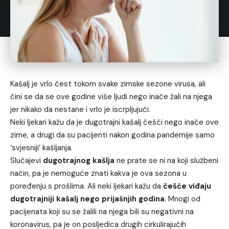
Kašalj je vrlo čest tokom svake zimske sezone virusa, ali
čini se da se ove godine više ljudi nego inače žali na njega
jer nikako da nestane i vrlo je iscrpljujući.
Neki ljekari kažu da je dugotrajni kašalj češći nego inače ove
zime, a drugi da su pacijenti nakon godina pandemije samo
‘svjesniji’ kašljanja.
Slučajevi
dugotrajnog kašlja
ne prate se ni na koji službeni
način, pa je nemoguće znati kakva je ova sezona u
poređenju s prošlima. Ali neki ljekari kažu da
češće viđaju
dugotrajniji kašalj nego prijašnjih godina
. Mnogi od
pacijenata koji su se žalili na njega bili su negativni na
koronavirus, pa je on posljedica drugih cirkulirajućih