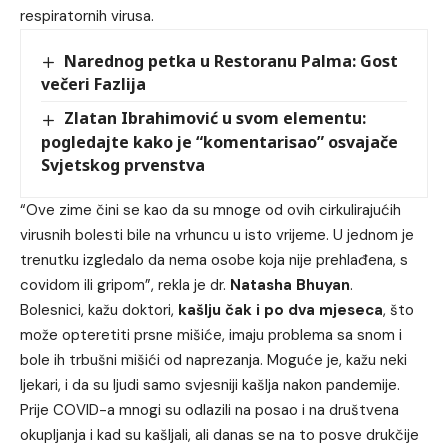
respiratornih virusa.
Narednog petka u Restoranu Palma: Gost
večeri Fazlija
Zlatan Ibrahimović u svom elementu:
pogledajte kako je “komentarisao” osvajače
Svjetskog prvenstva
“Ove zime čini se kao da su mnoge od ovih cirkulirajućih
virusnih bolesti bile na vrhuncu u isto vrijeme. U jednom je
trenutku izgledalo da nema osobe koja nije prehlađena, s
covidom ili gripom”, rekla je dr.
Natasha
Bhuyan
.
Bolesnici, kažu doktori,
kašlju čak i po dva mjeseca
, što
može opteretiti prsne mišiće, imaju problema sa snom i
bole ih trbušni mišići od naprezanja. Moguće je, kažu neki
ljekari, i da su ljudi samo svjesniji kašlja nakon pandemije.
Prije COVID-a mnogi su odlazili na posao i na društvena
okupljanja i kad su kašljali, ali danas se na to posve drukčije