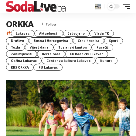
ORKKA
#
Lukavac
Aktuelnosti
Izdvojeno
Vlada TK
Društvo
Bosna i Hercegovina
Crna hronika
Sport
Tuzla
Vijest dana
Tuzlanski kanton
Puračić
Zanimljivosti
Berza rada
FK Radnički Lukavac
Općina Lukavac
Centar za kulturu Lukavac
Kultura
KBS ORKKA
PU Lukavac