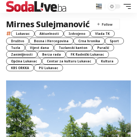
Mirnes Sulejmanović
#
Lukavac
Aktuelnosti
Izdvojeno
Vlada TK
Društvo
Bosna i Hercegovina
Crna hronika
Sport
Tuzla
Vijest dana
Tuzlanski kanton
Puračić
Zanimljivosti
Berza rada
FK Radnički Lukavac
Općina Lukavac
Centar za kulturu Lukavac
Kultura
KBS ORKKA
PU Lukavac