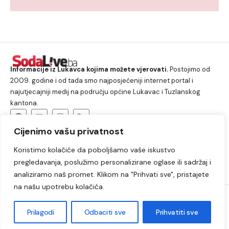
Informacije iz Lukavca kojima možete vjerovati.
Postojimo od
2009. godine i od tada smo najposjećeniji internet portal i
najutjecajniji medij na području općine Lukavac i Tuzlanskog
kantona.
Cijenimo vašu privatnost
O nama
Koristimo kolačiće da poboljšamo vaše iskustvo
Lukavac
Društvo
Crna hronika
Sport
pregledavanja, poslužimo personalizirane oglase ili sadržaj i
Kultura
Kolumne
Slobodno vrijeme
analiziramo naš promet. Klikom na "Prihvati sve", pristajete
na našu upotrebu kolačića.
2009. – 2024. © Lukavački info portal – SodaLIVE.ba. Sva prava
zadržana. Zabranjeno kopiranje autorskog sadržaja i korištenje
Prilagodi
Odbaciti sve
Prihvatiti sve
autorskih fotografija bez odobrenja portala.