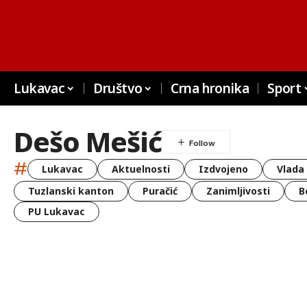
Lukavac
Društvo
Crna hronika
Sport
Dešo Mešić
#
Lukavac
Aktuelnosti
Izdvojeno
Vlada
Tuzlanski kanton
Puračić
Zanimljivosti
B
PU Lukavac