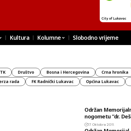
Kultura
Kolumne
Slobodno vrijeme
 TK
Društvo
Bosna i Hercegovina
Crna hronika
erza rada
FK Radnički Lukavac
Općina Lukavac
Održan Memorijaln
nogometu “dr. Deš
17. Oktobra 2011.
Održan Memorijal 