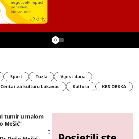
Sport
Tuzla
Vijest dana
Centar za kulturu Lukavac
Kultura
KBS ORKKA
i turnir u malom
o Mešić”
Posjetili ste
Dr Dešo Mešić