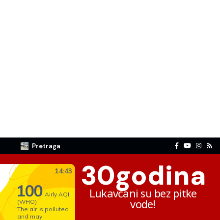
Pretraga
30
godina
Lukavčani su bez pitke
vode!