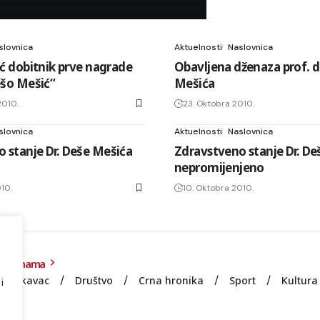
slovnica
Aktuelnosti
Naslovnica
lić dobitnik prve nagrade
Obavljena dženaza prof. d
Dešo Mešić“
Mešića
2010.
23. Oktobra 2010.
slovnica
Aktuelnosti
Naslovnica
 stanje Dr. Deše Mešića
Zdravstveno stanje Dr. De
nepromijenjeno
10.
10. Oktobra 2010.
O nama
Lukavac
Društvo
Crna hronika
Sport
Kultura
i
e