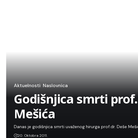
Aktuelnosti
Naslovnica
Godišnjica smrti prof.
Mešića
Danas je godišnjica smrti uvaženog hirurga prof.dr. Deše Meši
20. Oktobra 2011.