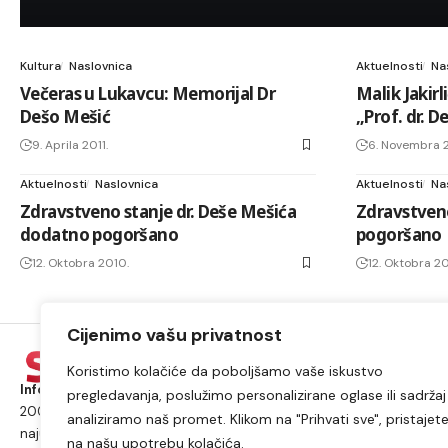
Kultura
Naslovnica
Aktuelnosti
Na
Večeras u Lukavcu: Memorijal Dr
Malik Jakir
Dešo Mešić
„Prof. dr. 
9. Aprila 2011.
6. Novembra 
Aktuelnosti
Naslovnica
Aktuelnosti
Na
Zdravstveno stanje dr. Deše Mešića
Zdravstveno
dodatno pogoršano
pogoršano
12. Oktobra 2010.
12. Oktobra 20
Cijenimo vašu privatnost
Koristimo kolačiće da poboljšamo vaše iskustvo
Informacije iz Lukavca kojima možete vjerovati.
Postojimo od
pregledavanja, poslužimo personalizirane oglase ili sadržaj 
2009. godine i od tada smo najposjećeniji internet portal i
analiziramo naš promet. Klikom na "Prihvati sve", pristajet
najutjecajniji medij na području općine Lukavac i Tuzlanskog
na našu upotrebu kolačića.