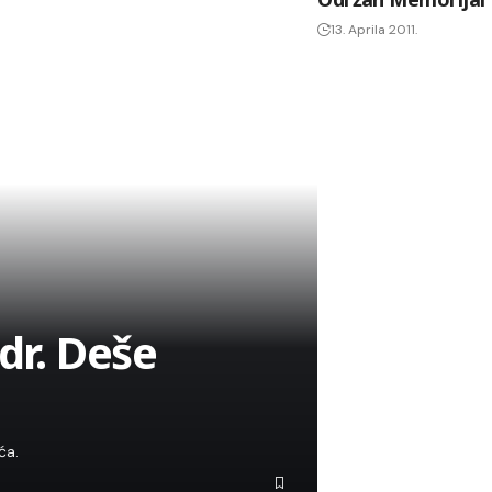
13. Aprila 2011.
dr. Deše
ća.