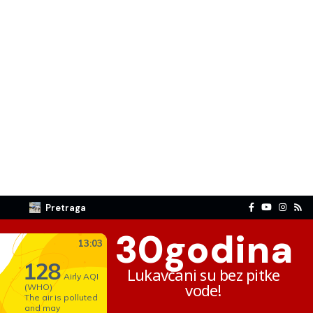
Pretraga
30
godina
Lukavčani su bez pitke
vode!