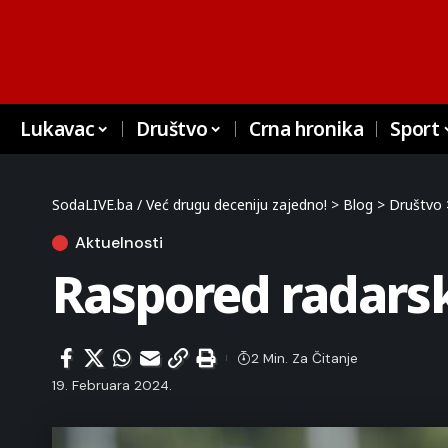
Lukavac
Društvo
Crna hronika
Sport
SodaLIVE.ba / Već drugu deceniju zajedno!
>
Blog
>
Društvo
Aktuelnosti
Raspored radarsk
2 Min. Za Čitanje
19. Februara 2024.