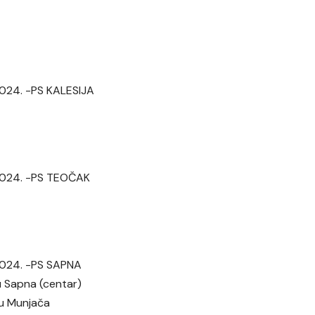
 2024. -PS KALESIJA
. 2024. -PS TEOČAK
 2024. -PS SAPNA
tu Sapna (centar)
tu Munjača