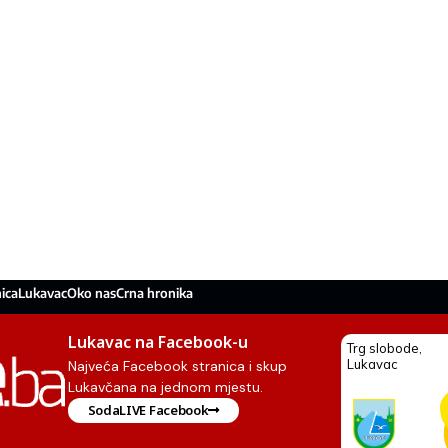
ica
Lukavac
Oko nas
Crna hronika
Lukavac na Facebook-u
Najveća Facebook stranica i skup
Lukavčana na jednom mjestu.
SodaLIVE Facebook