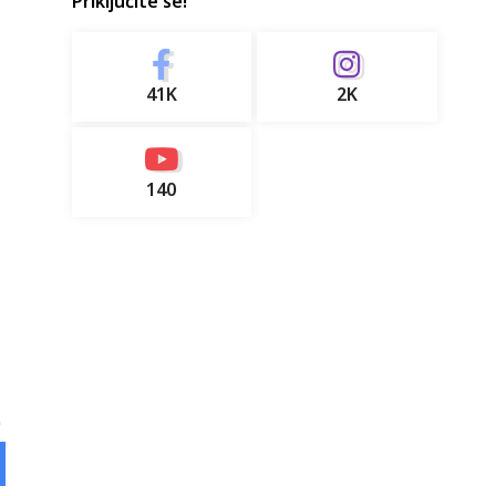
Priključite se!
41K
2K
140