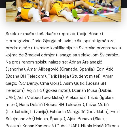
Selektor muške košarkaške reprezentacije Bosne i
Hercegovine Dario Gjergja objavio je širi spisak igrača za
predstojeće utakmice kvalifikacija za Svjetsko prvenstvo, u
kojima će Zmajevi odmjeriti snage sa selekcijom Švicarske.
Na proširenom spisku nalaze se: Adnan Arslanagić
(Jahorina), Amar Alibegović (Granada, Španija), Edin Atić
(Bosna BH Telecom), Tarik Hrelja (Student m:tel), Amar
Gegić (SC Derby, Crna Gora), Asim Gutić (Bosna BH
Telecom), Vojin Ilić (Igokea m:tel), Džanan Musa (Dubai,
UAE), Adin Vrabac (bez kluba), Aleksandar Lazić (Igokea
m:tel), Haris Delalić (Bosna BH Telecom), Lazar Mutić
(Lietkabelis, Litvanija), Fahrudin Manjgafić (bez kluba), Emir
Sulejmanović (Unicaja, Španija), Ajdin Penava (Slask,
Poljska), Kenan Kamenjaš (Dubai, UAE), Nikola Marić (Girona,