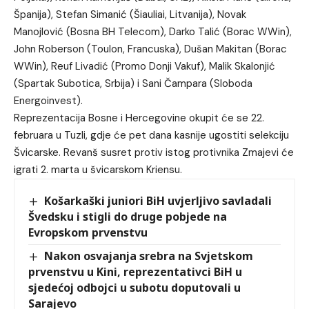
Španija), Stefan Simanić (Šiauliai, Litvanija), Novak
Manojlović (Bosna BH Telecom), Darko Talić (Borac WWin),
John Roberson (Toulon, Francuska), Dušan Makitan (Borac
WWin), Reuf Livadić (Promo Donji Vakuf), Malik Skalonjić
(Spartak Subotica, Srbija) i Sani Čampara (Sloboda
Energoinvest).
Reprezentacija Bosne i Hercegovine okupit će se 22.
februara u Tuzli, gdje će pet dana kasnije ugostiti selekciju
Švicarske. Revanš susret protiv istog protivnika Zmajevi će
igrati 2. marta u švicarskom Kriensu.
Košarkaški juniori BiH uvjerljivo savladali
Švedsku i stigli do druge pobjede na
Evropskom prvenstvu
Nakon osvajanja srebra na Svjetskom
prvenstvu u Kini, reprezentativci BiH u
sjedećoj odbojci u subotu doputovali u
Sarajevo