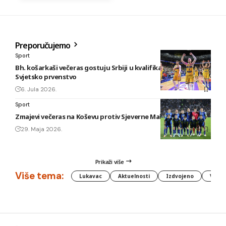
Preporučujemo
Sport
Bh. košarkaši večeras gostuju Srbiji u kvalifikacijama za
Svjetsko prvenstvo
6. Jula 2026.
Sport
Zmajevi večeras na Koševu protiv Sjeverne Makedonije
29. Maja 2026.
Prikaži više
Više tema:
Lukavac
Aktuelnosti
Izdvojeno
Vlada