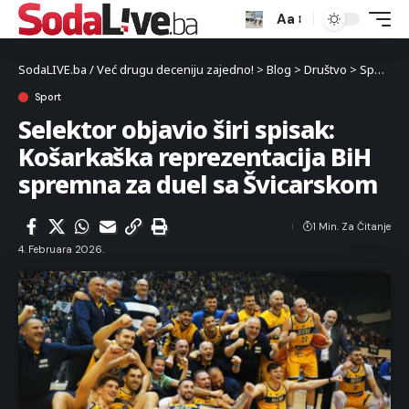
Aa
SodaLIVE.ba / Već drugu deceniju zajedno!
>
Blog
>
Društvo
>
Sport
>
S
Sport
Selektor objavio širi spisak:
Košarkaška reprezentacija BiH
spremna za duel sa Švicarskom
1 Min. Za Čitanje
4. Februara 2026.