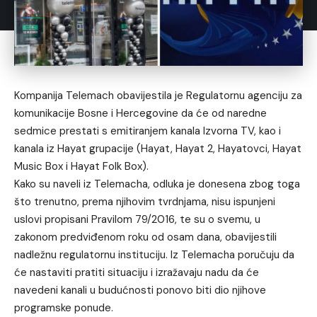
Kompanija Telemach obavijestila je Regulatornu agenciju za
komunikacije Bosne i Hercegovine da će od naredne
sedmice prestati s emitiranjem kanala Izvorna TV, kao i
kanala iz Hayat grupacije (Hayat, Hayat 2, Hayatovci, Hayat
Music Box i Hayat Folk Box).
Kako su naveli iz Telemacha, odluka je donesena zbog toga
što trenutno, prema njihovim tvrdnjama, nisu ispunjeni
uslovi propisani Pravilom 79/2016, te su o svemu, u
zakonom predviđenom roku od osam dana, obavijestili
nadležnu regulatornu instituciju. Iz Telemacha poručuju da
će nastaviti pratiti situaciju i izražavaju nadu da će
navedeni kanali u budućnosti ponovo biti dio njihove
programske ponude.