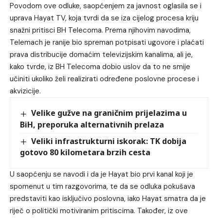
Povodom ove odluke, saopćenjem za javnost oglasila se i
uprava Hayat TV, koja tvrdi da se iza cijelog procesa kriju
snažni pritisci BH Telecoma. Prema njihovim navodima,
Telemach je ranije bio spreman potpisati ugovore i plaćati
prava distribucije domaćim televizijskim kanalima, ali je,
kako tvrde, iz BH Telecoma dobio uslov da to ne smije
učiniti ukoliko želi realizirati određene poslovne procese i
akvizicije.
Velike gužve na graničnim prijelazima u
BiH, preporuka alternativnih prelaza
Veliki infrastrukturni iskorak: TK dobija
gotovo 80 kilometara brzih cesta
U saopćenju se navodi i da je Hayat bio prvi kanal koji je
spomenut u tim razgovorima, te da se odluka pokušava
predstaviti kao isključivo poslovna, iako Hayat smatra da je
riječ o politički motiviranim pritiscima. Također, iz ove