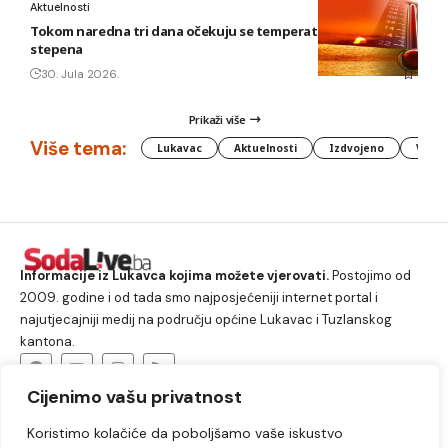
Aktuelnosti
Tokom naredna tri dana očekuju se temperature do 42
stepena
30. Jula 2026.
Prikaži više
Više tema:
Lukavac
Aktuelnosti
Izdvojeno
Vlada
Informacije iz Lukavca kojima možete vjerovati.
Postojimo od
2009. godine i od tada smo najposjećeniji internet portal i
najutjecajniji medij na području općine Lukavac i Tuzlanskog
kantona.
Cijenimo vašu privatnost
O nama
Koristimo kolačiće da poboljšamo vaše iskustvo
Lukavac
Društvo
Crna hronika
Sport