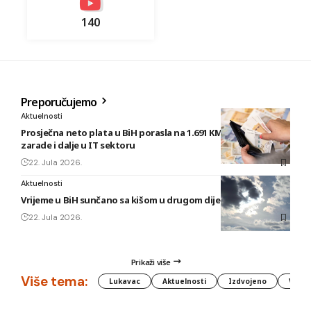
140
Preporučujemo
Aktuelnosti
Prosječna neto plata u BiH porasla na 1.691 KM, najveće
zarade i dalje u IT sektoru
22. Jula 2026.
Aktuelnosti
Vrijeme u BiH sunčano sa kišom u drugom dijelu dana
22. Jula 2026.
Prikaži više
Više tema:
Lukavac
Aktuelnosti
Izdvojeno
Vlada