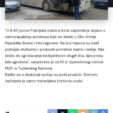
“U 8:40 jutros Policijska stanica Istok zaprimila je dojavu o
samozapaljenju autobusa koje se desilo u Ulici Armije
Republike Bosne i Hercegovine. Na lice mjesta su izašli
policijski službenici i poduzeli potrebne mjere i radnje. Nije
došlo do ugrožavanja bezbjednosti drugih lica, djeca nisu
bila ugrožena”, saopšteno je za N1 iz Operativnog centra
MUP-a Tuzlanskog Kantona.
Radilo se o ekskurziji na koju su pošli prvačići. Šrećom,
načinjena je samo materijalna šteta na vozilu.