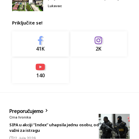
Lukavac
Priključite se!
41K
2K
140
Preporučujemo
Crna hronika
SIPA u akciji “Index” uhapsila jednu osobu, oduzeti predmeti
važni za istragu
22. Jula 2026.