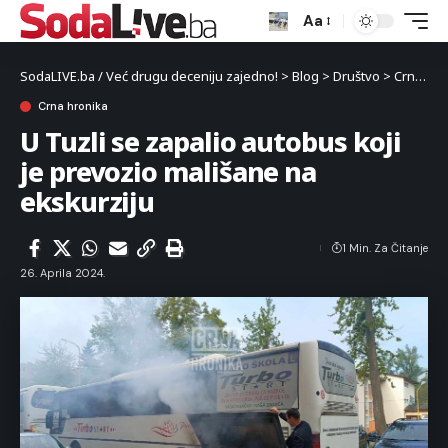
Aa
SodaLIVE.ba / Već drugu deceniju zajedno!
>
Blog
>
Društvo
>
Crna hronika
Crna hronika
U Tuzli se zapalio autobus koji
je prevozio mališane na
ekskurziju
1 Min. Za Čitanje
26. Aprila 2024.