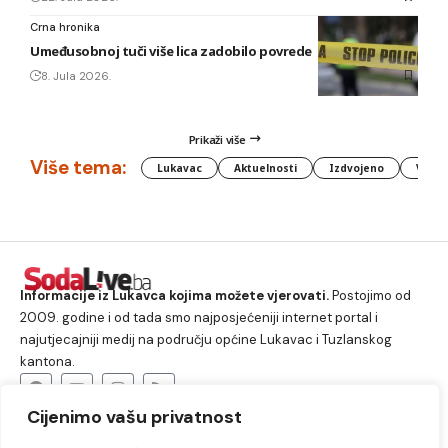
Crna hronika
Umeđusobnoj tuči više lica zadobilo povrede
8. Jula 2026.
Prikaži više
Više tema:
Lukavac
Aktuelnosti
Izdvojeno
Vlada
Informacije iz Lukavca kojima možete vjerovati.
Postojimo od
2009. godine i od tada smo najposjećeniji internet portal i
najutjecajniji medij na području općine Lukavac i Tuzlanskog
kantona.
Cijenimo vašu privatnost
O nama