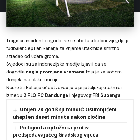
Tragičan incident dogodio se u subotu u Indoneziji gdje je
fudbaler Septian Raharja za vrijeme utakmice smrtno
stradao od udara groma.
Svjedoci su za indonezijske medije izjavili da se
dogodila
nagla promjena vremena
koja je za sobom
donijela naoblaku i munje.
Nesretni Raharja učestvovao je u prijateljskoj utakmici
između
2 FLO FC Bandunga
i njegovog FBI
Subanga
.
Ubijen 28-godišnji mladić: Osumnjičeni
uhapšen deset minuta nakon zločina
Podignuta optužnica protiv
predsjedavajućeg Gradskog vijeća