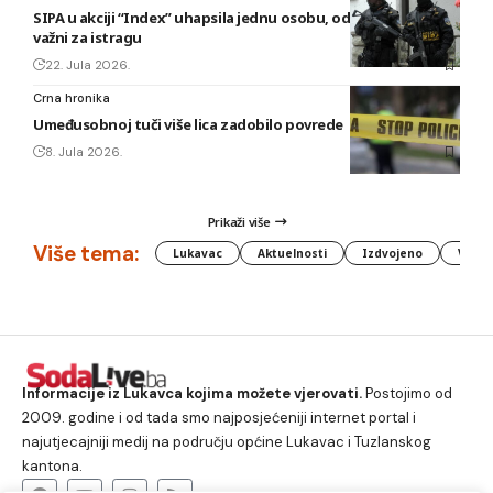
SIPA u akciji “Index” uhapsila jednu osobu, oduzeti predmeti
važni za istragu
22. Jula 2026.
Crna hronika
Umeđusobnoj tuči više lica zadobilo povrede
8. Jula 2026.
Prikaži više
Više tema:
Lukavac
Aktuelnosti
Izdvojeno
Vlada
Informacije iz Lukavca kojima možete vjerovati.
Postojimo od
2009. godine i od tada smo najposjećeniji internet portal i
najutjecajniji medij na području općine Lukavac i Tuzlanskog
kantona.