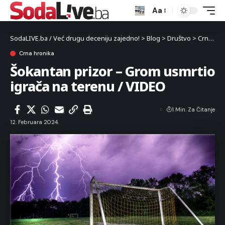
Aa
SodaLIVE.ba / Već drugu deceniju zajedno!
>
Blog
>
Društvo
>
Crna hronika
Crna hronika
Šokantan prizor – Grom usmrtio
igrača na terenu / VIDEO
1 Min. Za Čitanje
12. Februara 2024.