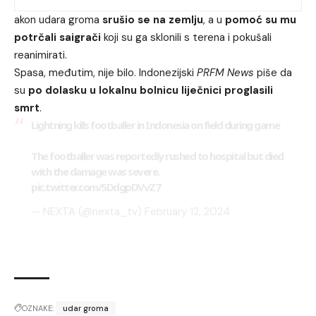
akon udara groma
srušio se na zemlju
, a u
pomoć su mu
potrčali saigrači
koji su ga sklonili s terena i pokušali
reanimirati.
Spasa, međutim, nije bilo. Indonezijski
PRFM News
piše da
su
po dolasku u lokalnu bolnicu liječnici proglasili
smrt
.
Lightning kills footballer in Indonesia on field during game
The footballer was reportedly rushed to hospital but died
with the damage was severe.
pic.twitter.com/5DdgpDVvZ7
— NEXTA (@nexta_tv)
February 12, 2024
OZNAKE:
udar groma