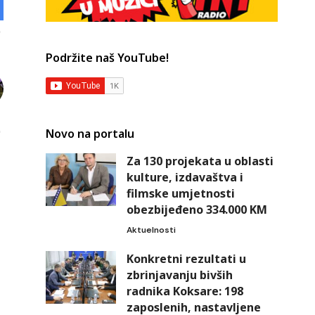
Podržite naš YouTube!
Novo na portalu
Za 130 projekata u oblasti
kulture, izdavaštva i
filmske umjetnosti
obezbijeđeno 334.000 KM
Aktuelnosti
Konkretni rezultati u
zbrinjavanju bivših
radnika Koksare: 198
zaposlenih, nastavljene