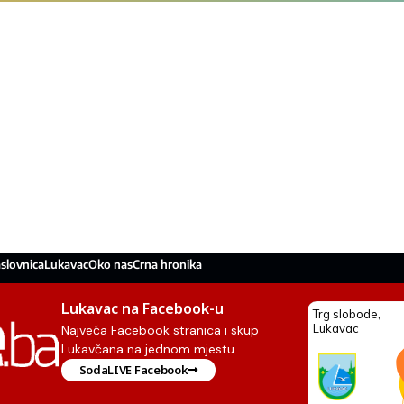
slovnica
Lukavac
Oko nas
Crna hronika
Lukavac na Facebook-u
Najveća Facebook stranica i skup
Lukavčana na jednom mjestu.
SodaLIVE Facebook