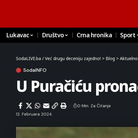
Lukavac
Društvo
Crna hronika
Sport
SodaLIVE.ba / Već drugu deceniju zajedno!
>
Blog
>
Aktuelno
SodaINFO
U Puračiću pron
0 Min. Za Čitanje
12. Februara 2024.