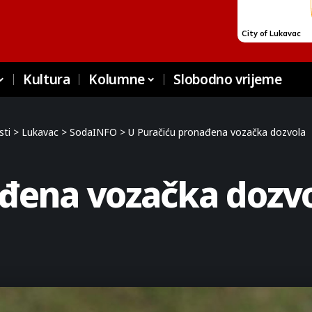
Kultura
Kolumne
Slobodno vrijeme
sti
>
Lukavac
>
SodaINFO
>
U Puračiću pronađena vozačka dozvola
ađena vozačka dozv