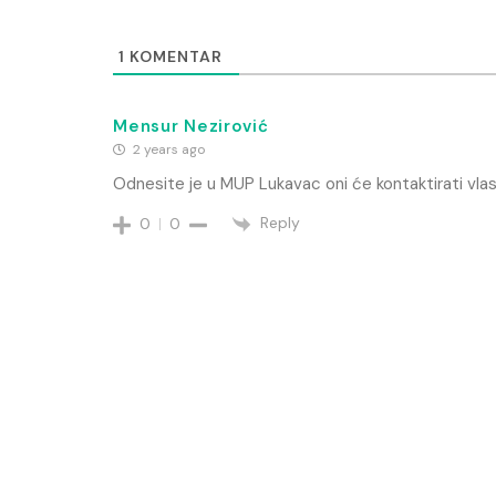
1
KOMENTAR
Mensur Nezirović
2 years ago
Odnesite je u MUP Lukavac oni će kontaktirati vlas
Reply
0
0