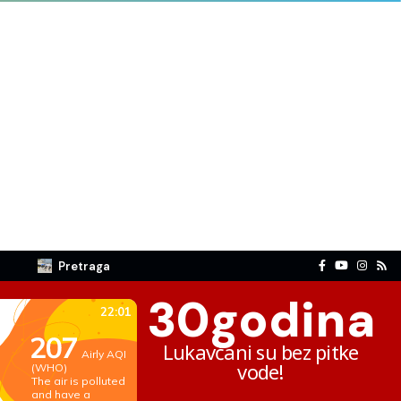
Pretraga
30
godina
Lukavčani su bez pitke
vode!