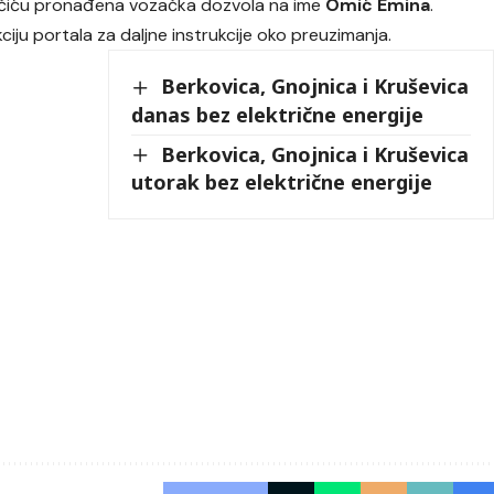
uračiću pronađena vozačka dozvola na ime
Omić Emina
.
ciju portala za daljne instrukcije oko preuzimanja.
Berkovica, Gnojnica i Kruševica
danas bez električne energije
Berkovica, Gnojnica i Kruševica
utorak bez električne energije