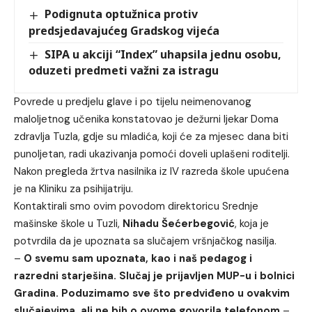
Podignuta optužnica protiv
predsjedavajućeg Gradskog vijeća
SIPA u akciji “Index” uhapsila jednu osobu,
oduzeti predmeti važni za istragu
Povrede u predjelu glave i po tijelu neimenovanog
maloljetnog učenika konstatovao je dežurni ljekar Doma
zdravlja Tuzla, gdje su mladića, koji će za mjesec dana biti
punoljetan, radi ukazivanja pomoći doveli uplašeni roditelji.
Nakon pregleda žrtva nasilnika iz IV razreda škole upućena
je na Kliniku za psihijatriju.
Kontaktirali smo ovim povodom direktoricu Srednje
mašinske škole u Tuzli,
Nihadu Šećerbegović
, koja je
potvrdila da je upoznata sa slučajem vršnjačkog nasilja.
–
O svemu sam upoznata, kao i naš pedagog i
razredni starješina. Slučaj je prijavljen MUP-u i bolnici
Gradina. Poduzimamo sve što predviđeno u ovakvim
slučajevima, ali ne bih o ovome govorila telefonom
–