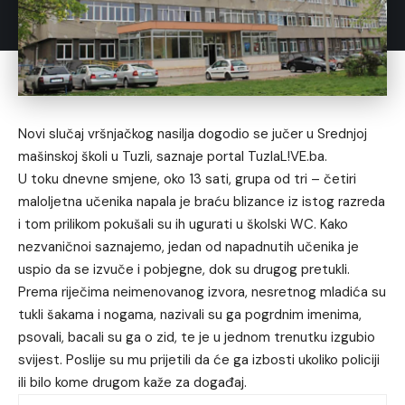
Novi slučaj vršnjačkog nasilja dogodio se jučer u Srednjoj
mašinskoj školi u Tuzli, saznaje portal TuzlaL!VE.ba.
U toku dnevne smjene, oko 13 sati, grupa od tri – četiri
maloljetna učenika napala je braću blizance iz istog razreda
i tom prilikom pokušali su ih ugurati u školski WC. Kako
nezvaničnoi saznajemo, jedan od napadnutih učenika je
uspio da se izvuče i pobjegne, dok su drugog pretukli.
Prema riječima neimenovanog izvora, nesretnog mladića su
tukli šakama i nogama, nazivali su ga pogrdnim imenima,
psovali, bacali su ga o zid, te je u jednom trenutku izgubio
svijest. Poslije su mu prijetili da će ga izbosti ukoliko policiji
ili bilo kome drugom kaže za događaj.