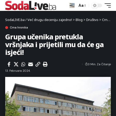
Aa
SodaLIVE.ba / Već drugu deceniju zajedno!
>
Blog
>
Društvo
>
Crna hronika
Crna hronika
Grupa učenika pretukla
vršnjaka i prijetili mu da će ga
isjeći!
3 Min. Za Čitanje
13. Februara 2024.