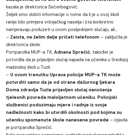
kazala je direktorica Šećerbegović.
Željeli smo dobiti informacije o tome da li je u ovoj školi
ranije bilo primjera vršnjačkog naselja i šta konkretno
namjeravaju poduzeti u ovom posljednjem slučaju, ali…
–
Zaista, ne želim dalje pričati telefonom
– zaključila je
direktorica škole.
Portparolka MUP-a TK,
Adnana Sprečić
, također je
potvrdila da je prijavljen slučaj napada na učenika u Srednjoj
mašinskoj školi u Tuzli.
–
U ovom trenutku Uprava policije MUP-a TK može
potvrditi samo da je od strane dežurnog ljekara
Doma zdravlja Tuzla prijavljen slučaj nanošenja
tjelesnih povreda maloljetnom učeniku. Policijski
službenici poduzimaju mjere i radnje iz svoje
nadležnosti kako bi utvrdili okolnosti pod kojima su
učeniku spomenute škole nanesene povrede
– izjavila
je portparolka Sprečić.
Kako nezvanično saznajemo, roditelji pretučenog mladića