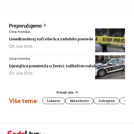
Preporučujemo
Crna hronika
Umeđusobnoj tuči više lica zadobilo povrede
8. Jula 2026.
Crna hronika
Djevojčica preminula u Zenici, tužilaštvo naložilo obdukciju
3. Jula 2026.
Prikaži više
Više tema:
Lukavac
Aktuelnosti
Izdvojeno
Vlada