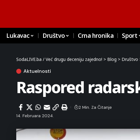
Lukavac
Društvo
Crna hronika
Sport
SodaLIVE.ba / Već drugu deceniju zajedno!
>
Blog
>
Društvo
Aktuelnosti
Raspored radarsk
2 Min. Za Čitanje
14. Februara 2024.