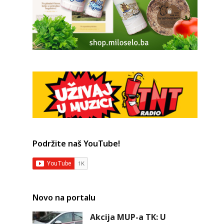
Podržite naš YouTube!
Novo na portalu
Akcija MUP-a TK: U