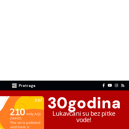
Pretraga
30
godina
Lukavčani su bez pitke
vode!