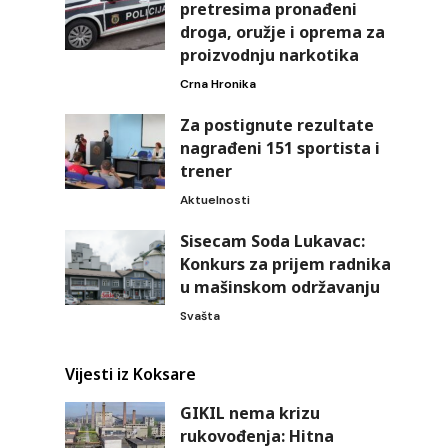
pretresima pronađeni
droga, oružje i oprema za
proizvodnju narkotika
Crna Hronika
Za postignute rezultate
nagrađeni 151 sportista i
trener
Aktuelnosti
Sisecam Soda Lukavac:
Konkurs za prijem radnika
u mašinskom održavanju
Svašta
Vijesti iz Koksare
GIKIL nema krizu
rukovođenja: Hitna