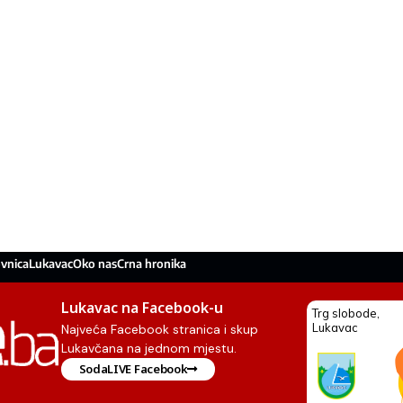
vnica
Lukavac
Oko nas
Crna hronika
Lukavac na Facebook-u
Najveća Facebook stranica i skup
Lukavčana na jednom mjestu.
SodaLIVE Facebook