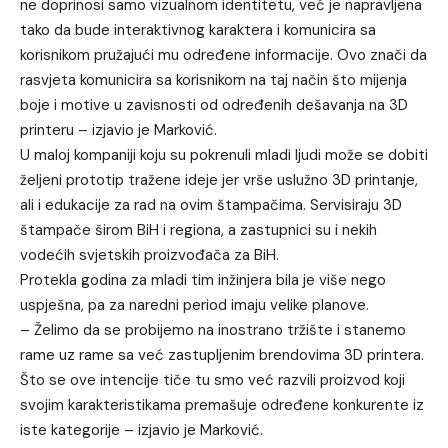
ne doprinosi samo vizualnom identitetu, već je napravljena
tako da bude interaktivnog karaktera i komunicira sa
korisnikom pružajući mu određene informacije. Ovo znači da
rasvjeta komunicira sa korisnikom na taj način što mijenja
boje i motive u zavisnosti od određenih dešavanja na 3D
printeru – izjavio je Marković.
U maloj kompaniji koju su pokrenuli mladi ljudi može se dobiti
željeni prototip tražene ideje jer vrše uslužno 3D printanje,
ali i edukacije za rad na ovim štampačima. Servisiraju 3D
štampače širom BiH i regiona, a zastupnici su i nekih
vodećih svjetskih proizvođača za BiH.
Protekla godina za mladi tim inžinjera bila je više nego
uspješna, pa za naredni period imaju velike planove.
– Želimo da se probijemo na inostrano tržište i stanemo
rame uz rame sa već zastupljenim brendovima 3D printera.
Što se ove intencije tiče tu smo već razvili proizvod koji
svojim karakteristikama premašuje određene konkurente iz
iste kategorije – izjavio je Marković.