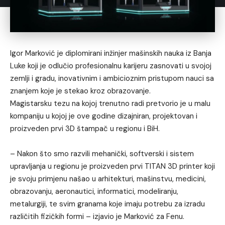
Igor Marković je diplomirani inžinjer mašinskih nauka iz Banja
Luke koji je odlučio profesionalnu karijeru zasnovati u svojoj
zemlji i gradu, inovativnim i ambicioznim pristupom nauci sa
znanjem koje je stekao kroz obrazovanje.
Magistarsku tezu na kojoj trenutno radi pretvorio je u malu
kompaniju u kojoj je ove godine dizajniran, projektovan i
proizveden prvi 3D štampač u regionu i BiH.
– Nakon što smo razvili mehanički, softverski i sistem
upravljanja u regionu je proizveden prvi TITAN 3D printer koji
je svoju primjenu našao u arhitekturi, mašinstvu, medicini,
obrazovanju, aeronautici, informatici, modeliranju,
metalurgiji, te svim granama koje imaju potrebu za izradu
različitih fizičkih formi – izjavio je Marković za Fenu.