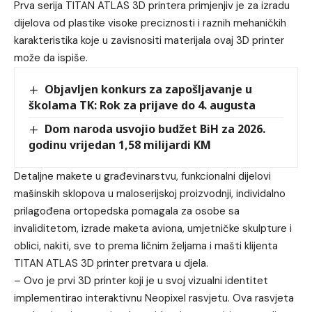
Prva serija TITAN ATLAS 3D printera primjenjiv je za izradu
dijelova od plastike visoke preciznosti i raznih mehaničkih
karakteristika koje u zavisnositi materijala ovaj 3D printer
može da ispiše.
Objavljen konkurs za zapošljavanje u
školama TK: Rok za prijave do 4. augusta
Dom naroda usvojio budžet BiH za 2026.
godinu vrijedan 1,58 milijardi KM
Detaljne makete u građevinarstvu, funkcionalni dijelovi
mašinskih sklopova u maloserijskoj proizvodnji, individalno
prilagođena ortopedska pomagala za osobe sa
invaliditetom, izrade maketa aviona, umjetničke skulpture i
oblici, nakiti, sve to prema ličnim željama i mašti klijenta
TITAN ATLAS 3D printer pretvara u djela.
– Ovo je prvi 3D printer koji je u svoj vizualni identitet
implementirao interaktivnu Neopixel rasvjetu. Ova rasvjeta