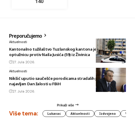
140
Preporučujemo
Aktuelnosti
Kantonalno tužilaštvo Tuzlanskog kantona je podiglo
optužnicu protiv Naila Jusića (59) iz Živinica
27. Jula 2026.
Aktuelnosti
Nikšić uputio saučešće porodicama stradalih planinara,
najavljen Dan žalosti u FBiH
27. Jula 2026.
Prikaži više
Više tema:
Lukavac
Aktuelnosti
Izdvojeno
Vlada