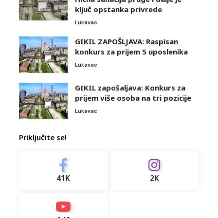
ključ opstanka privrede
Lukavac
GIKIL ZAPOŠLJAVA: Raspisan
konkurs za prijem 5 uposlenika
Lukavac
GIKIL zapošaljava: Konkurs za
prijem više osoba na tri pozicije
Lukavac
Priključite se!
41K
2K