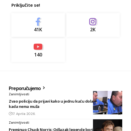
Priključite se!
41K
2K
140
Preporučujemo
Zanimljivosti
Zvao policiju da prijavi kako u jednu kuću dolazi ljubavnik
kada nema muža
17. Aprila 2026.
Zanimljivosti
Preminuo Chuck Norris: Odlazak legende borilačkih vještina i