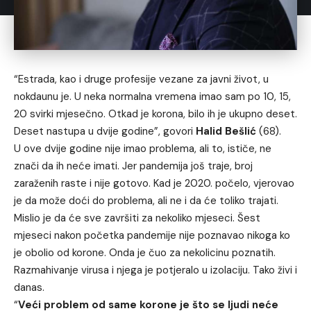
“Estrada, kao i druge profesije vezane za javni život, u
nokdaunu je. U neka normalna vremena imao sam po 10, 15,
20 svirki mjesečno. Otkad je korona, bilo ih je ukupno deset.
Deset nastupa u dvije godine”, govori
Halid Bešlić
(68).
U ove dvije godine nije imao problema, ali to, ističe, ne
znači da ih neće imati. Jer pandemija još traje, broj
zaraženih raste i nije gotovo. Kad je 2020. počelo, vjerovao
je da može doći do problema, ali ne i da će toliko trajati.
Mislio je da će sve završiti za nekoliko mjeseci. Šest
mjeseci nakon početka pandemije nije poznavao nikoga ko
je obolio od korone. Onda je čuo za nekolicinu poznatih.
Razmahivanje virusa i njega je potjeralo u izolaciju. Tako živi i
danas.
“
Veći problem od same korone je što se ljudi neće