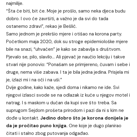
najmilije.
“Šta će biti, bit će. Moje je prošlo, samo neka djeca budu
dobro. I ovo će završiti, a važno je da svi do tada
ostanemo zdravi”, rekao je Bešlić.
Samo jednom je prekršio mjere i otišao na korona party.
Početkom maja 2020, dok su stroge epidemiološke mjere
bile na snazi, “uhvaćen” je kako se zabavlja s društvom.
Pjevalo se, pilo, slavilo… Ali pjevač je naučio lekciju i takve
stvari nije ponovio: “Ponašam se primjereno, čuvam i sebe i
druge, nema više zabava. I ta je bila jedna jedina. Prisjela mi
je, izlazi mi i na oči i na uši.”
Dvije godine, kako kaže, sjedi doma i nikamo ne ide. Svi
njegovi izlasci svode se na odlazak iz kuće u njegov motel i
natrag. I s maskom u dućan da kupi sve što treba. Sa
suprugom Sejdom prošeta prirodom i pazi da ni s kim ne
dođe u kontakt.
Jedino dobro što je korona donijela je
da je pročitao puno knjiga.
One koje je dugo planirao
čitati i stalno zbog putovanja odgađao.