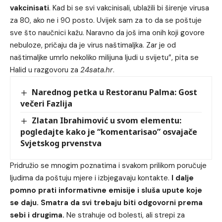
vakcinisati
. Kad bi se svi vakcinisali, ublažili bi širenje virusa
za 80, ako ne i 90 posto. Uvijek sam za to da se poštuje
sve što naučnici kažu. Naravno da još ima onih koji govore
nebuloze, pričaju da je virus naštimaljka. Zar je od
naštimaljke umrlo nekoliko milijuna ljudi u svijetu”, pita se
Halid u razgovoru za
24sata.hr
.
Narednog petka u Restoranu Palma: Gost
večeri Fazlija
Zlatan Ibrahimović u svom elementu:
pogledajte kako je “komentarisao” osvajače
Svjetskog prvenstva
Pridružio se mnogim poznatima i svakom prilikom poručuje
ljudima da poštuju mjere i izbjegavaju kontakte.
I dalje
pomno prati informativne emisije i sluša upute koje
se daju. Smatra da svi trebaju biti odgovorni prema
sebi i drugima.
Ne strahuje od bolesti, ali strepi za