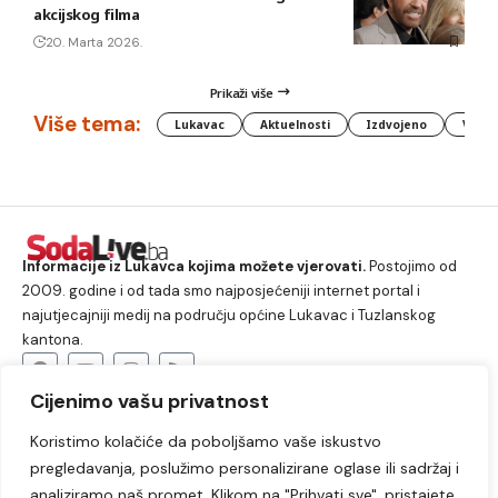
akcijskog filma
20. Marta 2026.
Prikaži više
Više tema:
Lukavac
Aktuelnosti
Izdvojeno
Vlada
Informacije iz Lukavca kojima možete vjerovati.
Postojimo od
2009. godine i od tada smo najposjećeniji internet portal i
najutjecajniji medij na području općine Lukavac i Tuzlanskog
kantona.
Cijenimo vašu privatnost
O nama
Koristimo kolačiće da poboljšamo vaše iskustvo
Lukavac
Društvo
Crna hronika
Sport
pregledavanja, poslužimo personalizirane oglase ili sadržaj i
Kultura
Kolumne
Slobodno vrijeme
analiziramo naš promet. Klikom na "Prihvati sve", pristajete