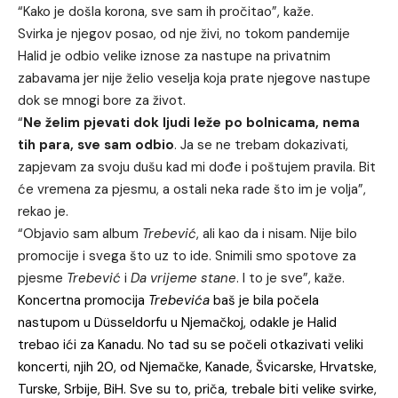
“Kako je došla korona, sve sam ih pročitao”, kaže.
Svirka je njegov posao, od nje živi, no tokom pandemije
Halid je odbio velike iznose za nastupe na privatnim
zabavama jer nije želio veselja koja prate njegove nastupe
dok se mnogi bore za život.
“
Ne želim pjevati dok ljudi leže po bolnicama, nema
tih para, sve sam odbio
. Ja se ne trebam dokazivati,
zapjevam za svoju dušu kad mi dođe i poštujem pravila. Bit
će vremena za pjesmu, a ostali neka rade što im je volja”,
rekao je.
“Objavio sam album
Trebević
, ali kao da i nisam. Nije bilo
promocije i svega što uz to ide. Snimili smo spotove za
pjesme
Trebević
i
Da vrijeme stane
. I to je sve”, kaže.
Koncertna promocija
Trebevića
baš je bila počela
nastupom u Düsseldorfu u Njemačkoj, odakle je Halid
trebao ići za Kanadu. No tad su se počeli otkazivati veliki
koncerti, njih 20, od Njemačke, Kanade, Švicarske, Hrvatske,
Turske, Srbije, BiH. Sve su to, priča, trebale biti velike svirke,