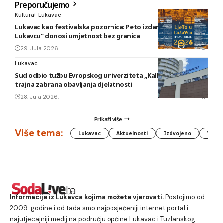
Preporučujemo
Kultura
Lukavac
Lukavac kao festivalska pozornica: Peto izdanje „Ljeta u
Lukavcu“ donosi umjetnost bez granica
29. Jula 2026.
Lukavac
Sud odbio tužbu Evropskog univerziteta „Kallos“: Ostaje
trajna zabrana obavljanja djelatnosti
28. Jula 2026.
Prikaži više
Više tema:
Lukavac
Aktuelnosti
Izdvojeno
Vlada
Informacije iz Lukavca kojima možete vjerovati.
Postojimo od
2009. godine i od tada smo najposjećeniji internet portal i
najutjecajniji medij na području općine Lukavac i Tuzlanskog