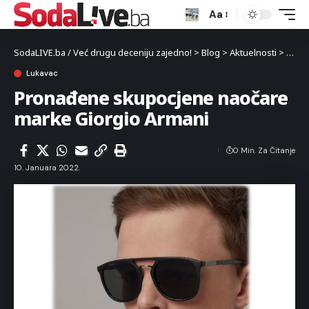
Aa
SodaLIVE.ba / Već drugu deceniju zajedno!
>
Blog
>
Aktuelnosti
>
Luka
Lukavac
Pronađene skupocjene naočare
marke Giorgio Armani
0 Min. Za Čitanje
10. Januara 2022.