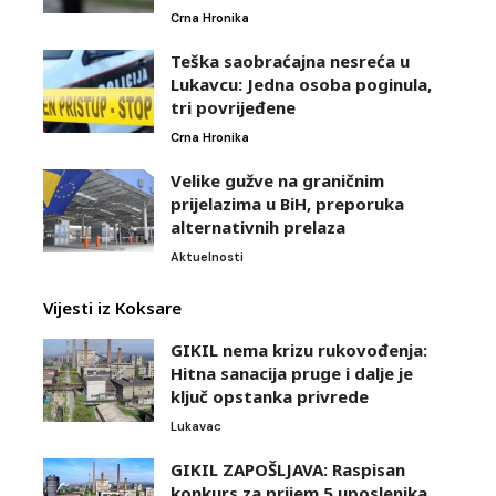
Crna Hronika
Teška saobraćajna nesreća u
Lukavcu: Jedna osoba poginula,
tri povrijeđene
Crna Hronika
Velike gužve na graničnim
prijelazima u BiH, preporuka
alternativnih prelaza
Aktuelnosti
Vijesti iz Koksare
GIKIL nema krizu rukovođenja:
Hitna sanacija pruge i dalje je
ključ opstanka privrede
Lukavac
GIKIL ZAPOŠLJAVA: Raspisan
konkurs za prijem 5 uposlenika