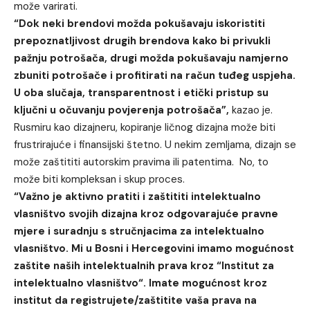
može varirati.
“Dok neki brendovi možda pokušavaju iskoristiti
prepoznatljivost drugih brendova kako bi privukli
pažnju potrošača, drugi možda pokušavaju namjerno
zbuniti potrošače i profitirati na račun tuđeg uspjeha.
U oba slučaja, transparentnost i etički pristup su
ključni u očuvanju povjerenja potrošača”,
kazao je.
Rusmiru kao dizajneru, kopiranje ličnog dizajna može biti
frustrirajuće i finansijski štetno. U nekim zemljama, dizajn se
može zaštititi autorskim pravima ili patentima. No, to
može biti kompleksan i skup proces.
“Važno je aktivno pratiti i zaštititi intelektualno
vlasništvo svojih dizajna kroz odgovarajuće pravne
mjere i suradnju s stručnjacima za intelektualno
vlasništvo. Mi u Bosni i Hercegovini imamo mogućnost
zaštite naših intelektualnih prava kroz “
Institut za
intelektualno vlasništvo
“. Imate mogućnost kroz
institut da registrujete/zaštitite vaša prava na