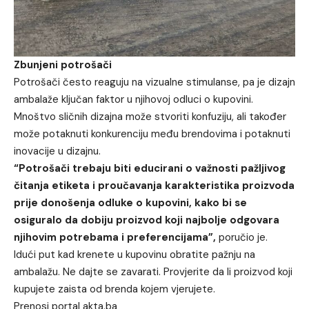
Zbunjeni potrošači
Potrošači često reaguju na vizualne stimulanse, pa je dizajn
ambalaže ključan faktor u njihovoj odluci o kupovini.
Mnoštvo sličnih dizajna može stvoriti konfuziju, ali također
može potaknuti konkurenciju među brendovima i potaknuti
inovacije u dizajnu.
“Potrošači trebaju biti educirani o važnosti pažljivog
čitanja etiketa i proučavanja karakteristika proizvoda
prije donošenja odluke o kupovini, kako bi se
osiguralo da dobiju proizvod koji najbolje odgovara
njihovim potrebama i preferencijama”,
poručio je.
Idući put kad krenete u kupovinu obratite pažnju na
ambalažu. Ne dajte se zavarati. Provjerite da li proizvod koji
kupujete zaista od brenda kojem vjerujete.
Prenosi portal akta.ba