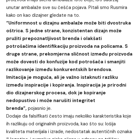
unutar ambalaže sve su češća pojava. Pitali smo Rusmira
kako on kao dizajner gledate na to.
“Uniformnost u dizajnu ambalaže može biti dvostruka
oštrica. S jedne strane, konzistentan dizajn može
pružiti prepoznatljivost brenda i olakšati
potrošačima identifikaciju proizvoda na policama. S
druge strane, prekomjerna sličnost između proizvoda
može dovesti do konfuzije kod potrošača i smanjiti
razlikovanje između konkurentskih brendova.
Imitacija je moguća, ali je važno istaknuti razliku
između inspiracije i kopiranja. Inspiracija je prirodni
dio dizajnerskog procesa, dok je kopiranje
nedopustivo i može narušiti integritet
brenda”,
pojasnio je.
Dodaje da falsifikati često imaju nekoliko karakteristika koje
ih razlikuju od originalnih proizvoda, kao što su: lošija
kvaliteta materijala i izrade, nedostatak autentičnih oznaka