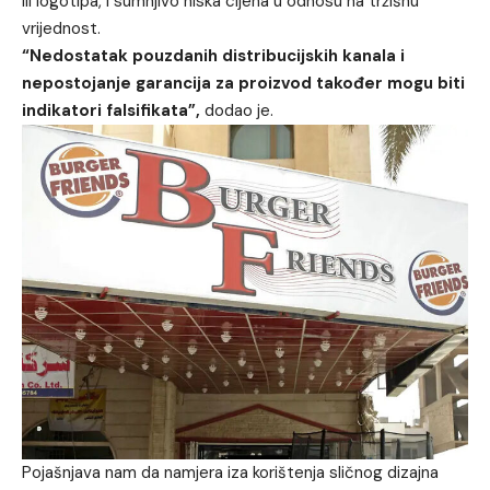
ili logotipa, i sumnjivo niska cijena u odnosu na tržišnu
vrijednost.
“Nedostatak pouzdanih distribucijskih kanala i
nepostojanje garancija za proizvod također mogu biti
indikatori falsifikata”,
dodao je.
Pojašnjava nam da namjera iza korištenja sličnog dizajna