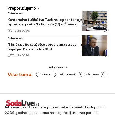
Preporučujemo
Aktuelnosti
Kantonalno tužilaštvo Tuzlanskog kantona je podiglo
optužnicu protiv Naila Jusića (59) iz Živinica
27. Jula 2026.
Aktuelnosti
Nikšić uputio saučešće porodicama stradalih planinara,
najavljen Dan žalosti u FBiH
27. Jula 2026.
Prikaži više
Više tema:
Lukavac
Aktuelnosti
Izdvojeno
Vlada
Informacije iz Lukavca kojima možete vjerovati.
Postojimo od
2009. godine i od tada smo najposjećeniji internet portal i