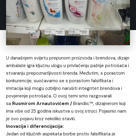
U današnjem svijetu prepunom proizvoda i brendova, dizajn
ambalaže igra ključnu ulogu u privlačenju pažnje potrošača i
stvaranju prepoznatljivosti brenda. Međutim, s porastom
konkurencije, suočavamo se s porastom falsifikata i
imitacija koji mogu ozbiljno narušiti integritet brendova i
povjerenje potrošača. O ovoj temi smo razgovarali
sa
Rusmirom Arnautovićem /
Brandiic™, dizajnerom koji
ima više od 25 godina iskustva u ovoj struci. Pojasnio nam
je ovo pojavu kroz nekoliko stavki.
Inovacija i diferencijacija:
Jedan od ključnih aspekata borbe protiv falsifikata je