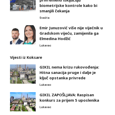
privremeno isključuju
biometrijske kontrole kako bi
smanjili čekanja
Svašta
Emir Junuzović više nije vijećnik u
Gradskom vijeću, zamijenila ga
Elmedina Hodžić
Lukavac
Vijesti iz Koksare
GIKIL nema krizu rukovođenja:
Hitna sanacija pruge i dalje je
ključ opstanka privrede
Lukavac
GIKIL ZAPOŠLJAVA: Raspisan
konkurs za prijem 5 uposlenika
Lukavac