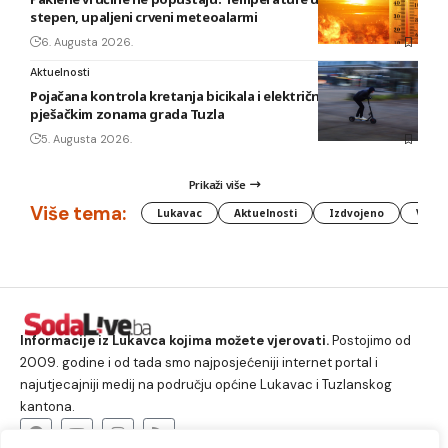
stepen, upaljeni crveni meteoalarmi
6. Augusta 2026.
Aktuelnosti
Pojačana kontrola kretanja bicikala i električnih romobila u
pješačkim zonama grada Tuzla
5. Augusta 2026.
Prikaži više
Više tema:
Lukavac
Aktuelnosti
Izdvojeno
Vlada
Informacije iz Lukavca kojima možete vjerovati.
Postojimo od
2009. godine i od tada smo najposjećeniji internet portal i
najutjecajniji medij na području općine Lukavac i Tuzlanskog
kantona.