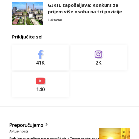
GIKIL zapošaljava: Konkurs za
prijem više osoba na tri pozicije
Lukavac
Priključite se!
41K
2K
140
Preporučujemo
Aktuelnosti
Paklene vrućine ne popuštaju: Temperature u BiH i do 41