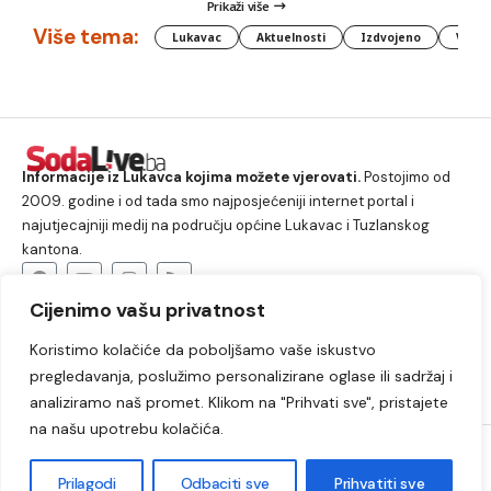
Prikaži više
Više tema:
Lukavac
Aktuelnosti
Izdvojeno
Vlada
Informacije iz Lukavca kojima možete vjerovati.
Postojimo od
2009. godine i od tada smo najposjećeniji internet portal i
najutjecajniji medij na području općine Lukavac i Tuzlanskog
kantona.
Cijenimo vašu privatnost
O nama
Koristimo kolačiće da poboljšamo vaše iskustvo
Lukavac
Društvo
Crna hronika
Sport
pregledavanja, poslužimo personalizirane oglase ili sadržaj i
Kultura
Kolumne
Slobodno vrijeme
analiziramo naš promet. Klikom na "Prihvati sve", pristajete
na našu upotrebu kolačića.
2009. – 2024. © Lukavački info portal – SodaLIVE.ba. Sva prava
zadržana. Zabranjeno kopiranje autorskog sadržaja i korištenje
Prilagodi
Odbaciti sve
Prihvatiti sve