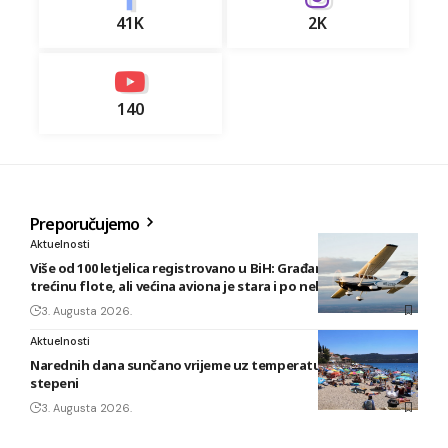
41K
2K
140
Preporučujemo
Aktuelnosti
Više od 100 letjelica registrovano u BiH: Građani posjeduju
trećinu flote, ali većina aviona je stara i po nekoliko decenija
3. Augusta 2026.
Aktuelnosti
Narednih dana sunčano vrijeme uz temperature do 40
stepeni
3. Augusta 2026.