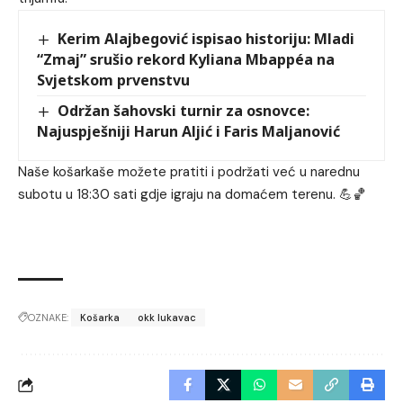
Kerim Alajbegović ispisao historiju: Mladi
“Zmaj” srušio rekord Kyliana Mbappéa na
Svjetskom prvenstvu
Održan šahovski turnir za osnovce:
Najuspješniji Harun Aljić i Faris Maljanović
Naše košarkaše možete pratiti i podržati već u narednu
subotu u 18:30 sati gdje igraju na domaćem terenu. 💪🏀
OZNAKE:
Košarka
okk lukavac