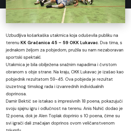
Uzbudljiva košarkaška utakmica koja oduševila publiku na
terenu
KK Gračanica 45 – 59 OKK Lukavac
. Dva tima, s
jednakom željom za pobjedom, pružila su nam nezaboravan
sportski spektakl.
Utakmica je bila obilježena snažnim napadima i čvrstom
obranom s obje strane. Na kraju, OKK Lukavac je izašao kao
pobjednik rezultatom 59-45. Ova pobjeda je rezultat
izuzetnog timskog rada i izvanrednih individualnih
doprinosa.
Damir Bektić se istakao s impresivnih 18 poena, pokazujući
svoju sjajnu igru i odlučnost na terenu. Anis Nuhić dodao je
12 poena, dok je Alen Toplak doprinio s 10 poena, čime su
svi igrači dali značajan doprinos ovom veličanstvenom
trijumfu.