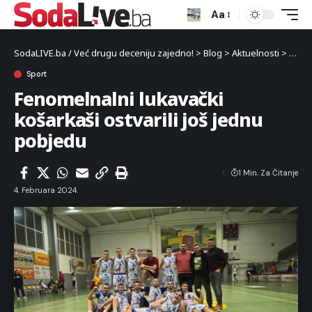
Aa
SodaLIVE.ba / Već drugu deceniju zajedno!
>
Blog
>
Aktuelnosti
>
Sport
Sport
Fenomelnalni lukavački
košarkaši ostvarili još jednu
pobjedu
1 Min. Za Čitanje
4. Februara 2024.