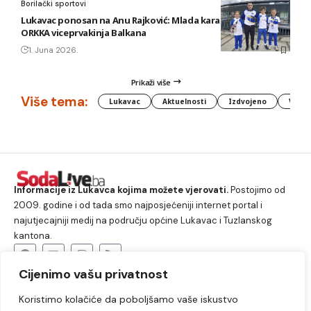
Borilački sportovi
Lukavac ponosan na Anu Rajković: Mlada karatistkinja KBS
ORKKA viceprvakinja Balkana
1. Juna 2026.
Prikaži više
Više tema:
Lukavac
Aktuelnosti
Izdvojeno
Vlada
Informacije iz Lukavca kojima možete vjerovati.
Postojimo od
2009. godine i od tada smo najposjećeniji internet portal i
najutjecajniji medij na području općine Lukavac i Tuzlanskog
kantona.
Cijenimo vašu privatnost
O nama
Koristimo kolačiće da poboljšamo vaše iskustvo
Lukavac
Društvo
Crna hronika
Sport