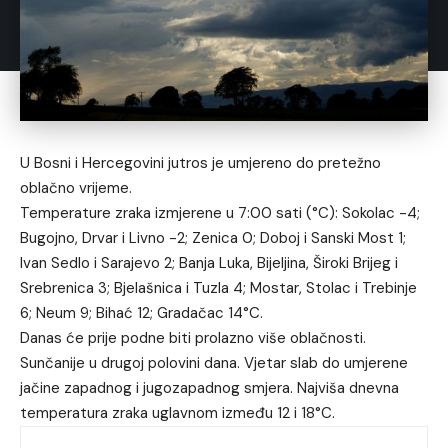
U Bosni i Hercegovini jutros je umjereno do pretežno
oblačno vrijeme.
Temperature zraka izmjerene u 7:00 sati (°C): Sokolac -4;
Bugojno, Drvar i Livno -2; Zenica 0; Doboj i Sanski Most 1;
Ivan Sedlo i Sarajevo 2; Banja Luka, Bijeljina, Široki Brijeg i
Srebrenica 3; Bjelašnica i Tuzla 4; Mostar, Stolac i Trebinje
6; Neum 9; Bihać 12; Gradačac 14°C.
Danas će prije podne biti prolazno više oblačnosti.
Sunčanije u drugoj polovini dana. Vjetar slab do umjerene
jačine zapadnog i jugozapadnog smjera. Najviša dnevna
temperatura zraka uglavnom između 12 i 18°C.