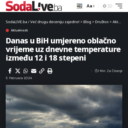
Aa
SodaLIVE.ba / Već drugu deceniju zajedno!
>
Blog
>
Društvo
>
Aktuelnosti
Aktuelnosti
Danas u BiH umjereno oblačno
vrijeme uz dnevne temperature
između 12 i 18 stepeni
1 Min. Za Čitanje
5. Februara 2024.