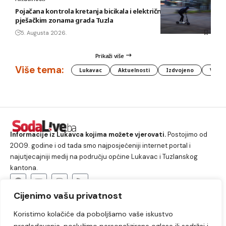
Pojačana kontrola kretanja bicikala i električnih romobila u
pješačkim zonama grada Tuzla
5. Augusta 2026.
Prikaži više
Više tema:
Lukavac
Aktuelnosti
Izdvojeno
Vlada
Informacije iz Lukavca kojima možete vjerovati.
Postojimo od
2009. godine i od tada smo najposjećeniji internet portal i
najutjecajniji medij na području općine Lukavac i Tuzlanskog
kantona.
Cijenimo vašu privatnost
O nama
Koristimo kolačiće da poboljšamo vaše iskustvo
Lukavac
Društvo
Crna hronika
Sport