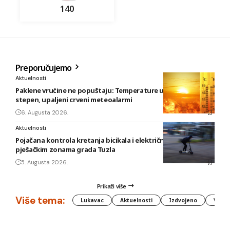
140
Preporučujemo
Aktuelnosti
Paklene vrućine ne popuštaju: Temperature u BiH i do 41
stepen, upaljeni crveni meteoalarmi
6. Augusta 2026.
Aktuelnosti
Pojačana kontrola kretanja bicikala i električnih romobila u
pješačkim zonama grada Tuzla
5. Augusta 2026.
Prikaži više
Više tema:
Lukavac
Aktuelnosti
Izdvojeno
Vlada