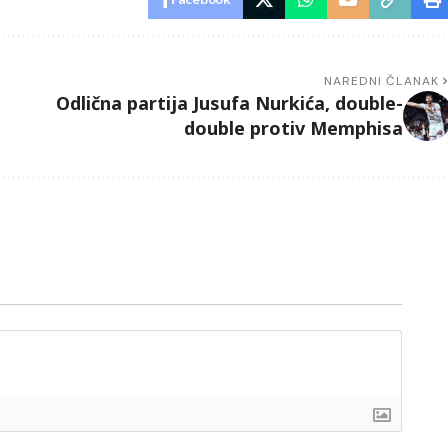
NAREDNI ČLANAK
Odlična partija Jusufa Nurkića, double-
double protiv Memphisa