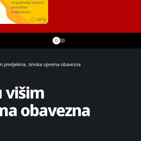
im predjelima, zimska oprema obavezna
 višim
ema obavezna