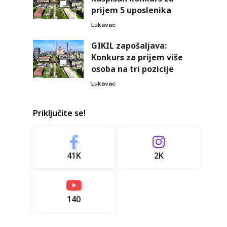
prijem 5 uposlenika
Lukavac
GIKIL zapošaljava:
Konkurs za prijem više
osoba na tri pozicije
Lukavac
Priključite se!
41K
2K
140