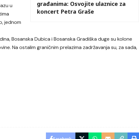
građanima: Osvojite ulaznice za
lazu u
koncert Petra Graše
tima
o, jednom
radina, Bosanska Dubica i Bosanska Gradiška duge su kolone
govine. Na ostalim graničnim prelazima zadržavanja su, za sada,
Facebook