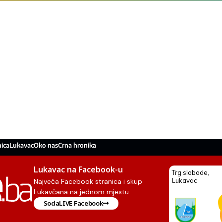
ica
Lukavac
Oko nas
Crna hronika
Lukavac na Facebook-u
Najveća Facebook stranica i skup
Lukavčana na jednom mjestu.
SodaLIVE Facebook