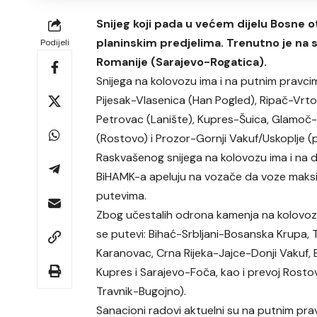
Snijeg koji pada u većem dijelu Bosne 
planinskim predjelima. Trenutno je na 
Podijeli
Romanije (Sarajevo-Rogatica).
Snijega na kolovozu ima i na putnim pravcim
Pijesak-Vlasenica (Han Pogled), Ripač-Vrto
Petrovac (Lanište), Kupres-Šuica, Glamoč-M
(Rostovo) i Prozor-Gornji Vakuf/Uskoplje (
Raskvašenog snijega na kolovozu ima i na di
BiHAMK-a apeluju na vozače da voze maksi
putevima.
Zbog učestalih odrona kamenja na kolovoz 
se putevi: Bihać-Srbljani-Bosanska Krupa, 
Karanovac, Crna Rijeka-Jajce-Donji Vakuf,
Kupres i Sarajevo-Foča, kao i prevoj Rosto
Travnik-Bugojno).
Sanacioni radovi aktuelni su na putnim pr