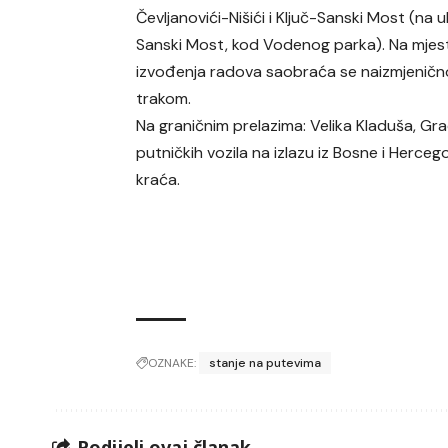
Čevljanovići-Nišići i Ključ-Sanski Most (na u
Sanski Most, kod Vodenog parka). Na mjes
izvođenja radova saobraća se naizmjeničn
trakom.
Na graničnim prelazima: Velika Kladuša, G
putničkih vozila na izlazu iz Bosne i Herce
kraća.
OZNAKE:
stanje na putevima
Podijeli ovaj članak