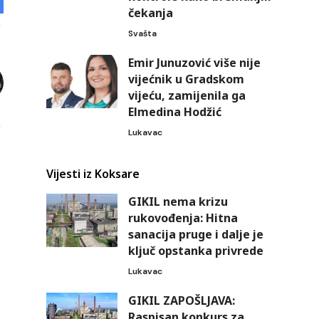
čekanja
Svašta
Emir Junuzović više nije
vijećnik u Gradskom
vijeću, zamijenila ga
Elmedina Hodžić
Lukavac
Vijesti iz Koksare
GIKIL nema krizu
rukovođenja: Hitna
sanacija pruge i dalje je
ključ opstanka privrede
Lukavac
GIKIL ZAPOŠLJAVA:
Raspisan konkurs za