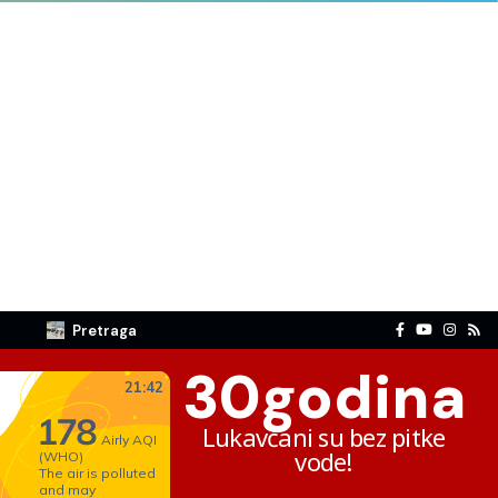
Pretraga
30
godina
Lukavčani su bez pitke
vode!