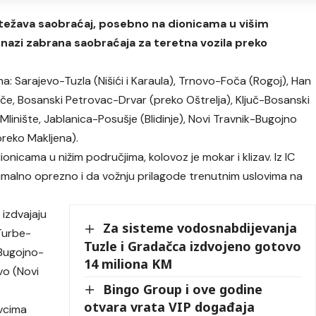
otežava saobraćaj, posebno na dionicama u višim
snazi zabrana saobraćaja za teretna vozila preko
a: Sarajevo-Tuzla (Nišići i Karaula), Trnovo-Foča (Rogoj), Han
če, Bosanski Petrovac-Drvar (preko Oštrelja), Ključ-Bosanski
linište, Jablanica-Posušje (Blidinje), Novi Travnik-Bugojno
preko Makljena).
onicama u nižim područjima, kolovoz je mokar i klizav. Iz IC
malno oprezno i da vožnju prilagode trenutnim uslovima na
izdvajaju
Za sisteme vodosnabdijevanja
Turbe-
Tuzle i Gradačca izdvojeno gotovo
 Bugojno-
14 miliona KM
vo (Novi
Bingo Group i ove godine
otvara vrata VIP događaja
avcima