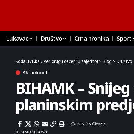
Lukavac
Društvo
Crna hronika
Sport
SodaLIVE.ba / Već drugu deceniju zajedno!
>
Blog
>
Društvo
Aktuelnosti
BIHAMK – Snijeg 
planinskim pred
1 Min. Za Čitanje
8. Januara 2024.