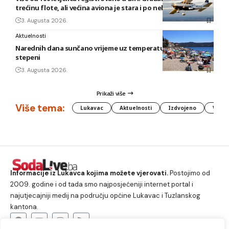
trećinu flote, ali većina aviona je stara i po nekoliko decenija
3. Augusta 2026.
Aktuelnosti
Narednih dana sunčano vrijeme uz temperature do 40
stepeni
3. Augusta 2026.
Prikaži više
Više tema:
Lukavac
Aktuelnosti
Izdvojeno
Vlada
Informacije iz Lukavca kojima možete vjerovati.
Postojimo od
2009. godine i od tada smo najposjećeniji internet portal i
najutjecajniji medij na području općine Lukavac i Tuzlanskog
kantona.