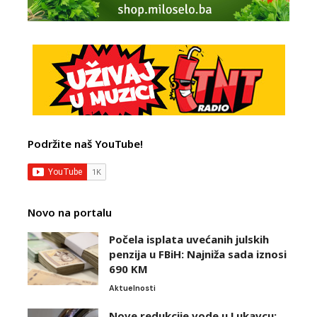
Podržite naš YouTube!
Novo na portalu
Počela isplata uvećanih julskih
penzija u FBiH: Najniža sada iznosi
690 KM
Aktuelnosti
Nove redukcije vode u Lukavcu: