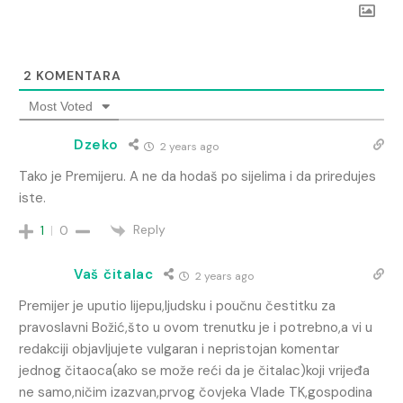
2
KOMENTARA
Most Voted
Dzeko
2 years ago
Tako je Premijeru. A ne da hodaš po sijelima i da priredujes
iste.
Reply
1
0
Vaš čitalac
2 years ago
Premijer je uputio lijepu,ljudsku i poučnu čestitku za
pravoslavni Božić,što u ovom trenutku je i potrebno,a vi u
redakciji objavljujete vulgaran i nepristojan komentar
jednog čitaoca(ako se može reći da je čitalac)koji vrijeđa
ne samo,ničim izazvan,prvog čovjeka Vlade TK,gospodina