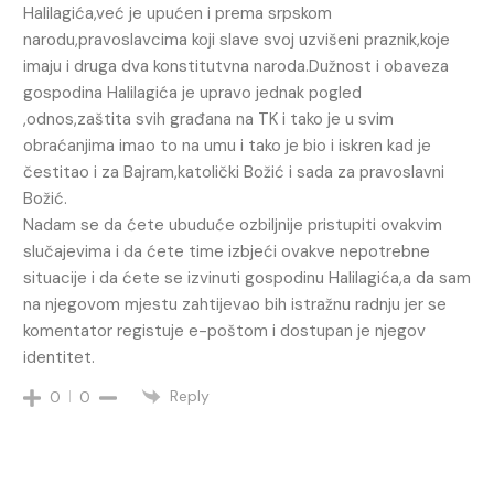
Halilagića,već je upućen i prema srpskom
narodu,pravoslavcima koji slave svoj uzvišeni praznik,koje
imaju i druga dva konstitutvna naroda.Dužnost i obaveza
gospodina Halilagića je upravo jednak pogled
,odnos,zaštita svih građana na TK i tako je u svim
obraćanjima imao to na umu i tako je bio i iskren kad je
čestitao i za Bajram,katolički Božić i sada za pravoslavni
Božić.
Nadam se da ćete ubuduće ozbiljnije pristupiti ovakvim
slučajevima i da ćete time izbjeći ovakve nepotrebne
situacije i da ćete se izvinuti gospodinu Halilagića,a da sam
na njegovom mjestu zahtijevao bih istražnu radnju jer se
komentator registuje e-poštom i dostupan je njegov
identitet.
Reply
0
0