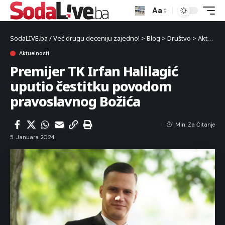
Aa
SodaLIVE.ba / Već drugu deceniju zajedno!
>
Blog
>
Društvo
>
Aktuelnosti
Aktuelnosti
Premijer TK Irfan Halilagić
uputio čestitku povodom
pravoslavnog Božića
1 Min. Za Čitanje
5. Januara 2024.