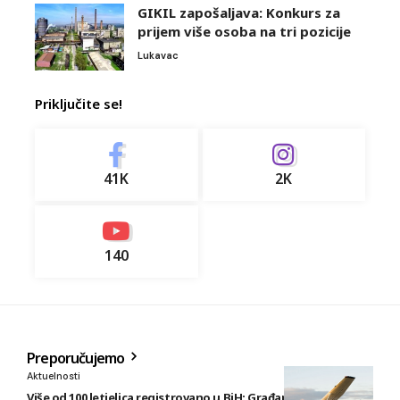
GIKIL zapošaljava: Konkurs za
prijem više osoba na tri pozicije
Lukavac
Priključite se!
41K
2K
140
Preporučujemo
Aktuelnosti
Više od 100 letjelica registrovano u BiH: Građani posjeduju