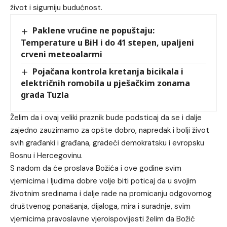
život i sigurniju budućnost.
Paklene vrućine ne popuštaju:
Temperature u BiH i do 41 stepen, upaljeni
crveni meteoalarmi
Pojačana kontrola kretanja bicikala i
električnih romobila u pješačkim zonama
grada Tuzla
Želim da i ovaj veliki praznik bude podsticaj da se i dalje
zajedno zauzimamo za opšte dobro, napredak i bolji život
svih građanki i građana, gradeći demokratsku i evropsku
Bosnu i Hercegovinu.
S nadom da će proslava Božića i ove godine svim
vjernicima i ljudima dobre volje biti poticaj da u svojim
životnim sredinama i dalje rade na promicanju odgovornog
društvenog ponašanja, dijaloga, mira i suradnje, svim
vjernicima pravoslavne vjeroispovijesti želim da Božić