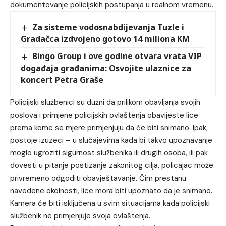
dokumentovanje policijskih postupanja u realnom vremenu.
Za sisteme vodosnabdijevanja Tuzle i
Gradačca izdvojeno gotovo 14 miliona KM
Bingo Group i ove godine otvara vrata VIP
događaja građanima: Osvojite ulaznice za
koncert Petra Graše
Policijski službenici su dužni da prilikom obavljanja svojih
poslova i primjene policijskih ovlaštenja obavijeste lice
prema kome se mjere primjenjuju da će biti snimano. Ipak,
postoje izuzeci – u slučajevima kada bi takvo upoznavanje
moglo ugroziti sigurnost službenika ili drugih osoba, ili pak
dovesti u pitanje postizanje zakonitog cilja, policajac može
privremeno odgoditi obavještavanje. Čim prestanu
navedene okolnosti, lice mora biti upoznato da je snimano.
Kamera će biti isključena u svim situacijama kada policijski
službenik ne primjenjuje svoja ovlaštenja.