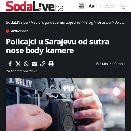
Aa
SodaLIVE.ba / Već drugu deceniju zajedno!
>
Blog
>
Društvo
>
Aktuelnosti
Aktuelnosti
Policajci u Sarajevu od sutra
nose body kamere
2 Min. Za Čitanje
24. Septembra 2025.