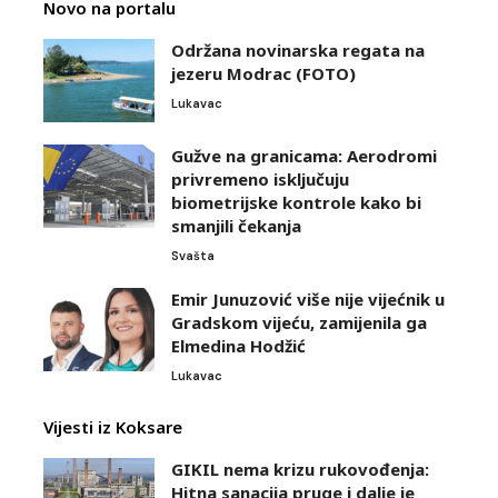
Novo na portalu
Održana novinarska regata na
jezeru Modrac (FOTO)
Lukavac
Gužve na granicama: Aerodromi
privremeno isključuju
biometrijske kontrole kako bi
smanjili čekanja
Svašta
Emir Junuzović više nije vijećnik u
Gradskom vijeću, zamijenila ga
Elmedina Hodžić
Lukavac
Vijesti iz Koksare
GIKIL nema krizu rukovođenja:
Hitna sanacija pruge i dalje je