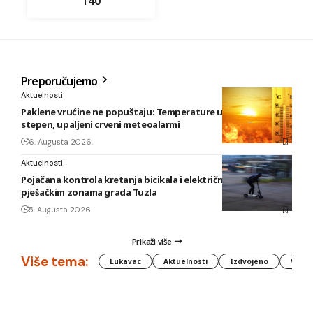
140
Preporučujemo
Aktuelnosti
Paklene vrućine ne popuštaju: Temperature u BiH i do 41
stepen, upaljeni crveni meteoalarmi
6. Augusta 2026.
Aktuelnosti
Pojačana kontrola kretanja bicikala i električnih romobila u
pješačkim zonama grada Tuzla
5. Augusta 2026.
Prikaži više
Više tema:
Lukavac
Aktuelnosti
Izdvojeno
Vlada