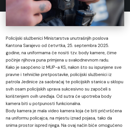
Policijski službenici Ministarstva unutrašnjih poslova
Kantona Sarajevo od četvrtka, 25. septembra 2025.
godine, na uniformama će nositi tzv. body kamere, čime
počinje njihova puna primjena u svakodnevnom radu.
Kako je saopćeno iz MUP-a KS, nakon što su ispunjene sve
pravne i tehničke pretpostavke, policijski službenici iz
patrola Jedinice za saobraćaj te policijskih stanica u sklopu
svih osam policijskih uprava sukcesivno su započeli s
korištenjem ovih uređaja. Od sutra će upotreba body
kamera biti u potpunosti funkcionalna.
Body kamera je mala video kamera koja će biti pričvršćena
na uniformu policajca, na mjestu iznad pojasa, tako da
snima prostor ispred njega. Na ovaj način biće omogućeno