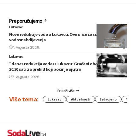
Preporučujemo
Lukavac
Nove redukcije vode u Lukavcu: Ove ulice će sutra biti bez
vodosnabdijevanja
4. Augusta 2026.
Lukavac
I danas redukcija vode u Lukavcu: Građani obaviješteni tek u
20:30 sati za prekid koji počinje ujutro
3. Augusta 2026.
Prikaži više
Više tema:
Lukavac
Aktuelnosti
Izdvojeno
Vlada