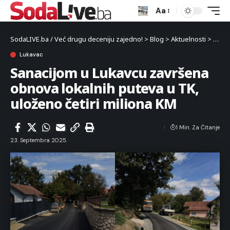
Aa
SodaLIVE.ba / Već drugu deceniju zajedno!
>
Blog
>
Aktuelnosti
>
Luka
Lukavac
Sanacijom u Lukavcu završena
obnova lokalnih puteva u TK,
uloženo četiri miliona KM
1 Min. Za Čitanje
23. Septembra 2025.