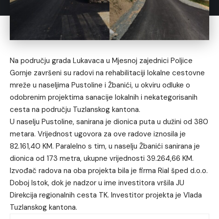
Na području grada Lukavaca u Mjesnoj zajednici Poljice
Gornje završeni su radovi na rehabilitaciji lokalne cestovne
mreže u naseljima Pustoline i Žbanići, u okviru odluke o
odobrenim projektima sanacije lokalnih i nekategorisanih
cesta na području Tuzlanskog kantona.
U naselju Pustoline, sanirana je dionica puta u dužini od 380
metara. Vrijednost ugovora za ove radove iznosila je
82.161,40 KM. Paralelno s tim, u naselju Žbanići sanirana je
dionica od 173 metra, ukupne vrijednosti 39.264,66 KM.
Izvođač radova na oba projekta bila je firma Rial šped d.o.o.
Doboj Istok, dok je nadzor u ime investitora vršila JU
Direkcija regionalnih cesta TK. Investitor projekta je Vlada
Tuzlanskog kantona.