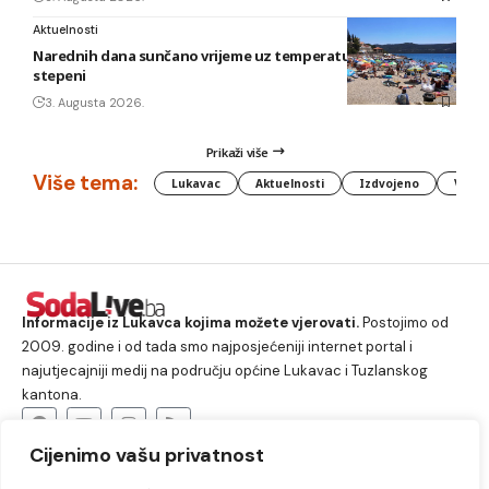
Aktuelnosti
Narednih dana sunčano vrijeme uz temperature do 40
stepeni
3. Augusta 2026.
Prikaži više
Više tema:
Lukavac
Aktuelnosti
Izdvojeno
Vlada
Informacije iz Lukavca kojima možete vjerovati.
Postojimo od
2009. godine i od tada smo najposjećeniji internet portal i
najutjecajniji medij na području općine Lukavac i Tuzlanskog
kantona.
Cijenimo vašu privatnost
O nama