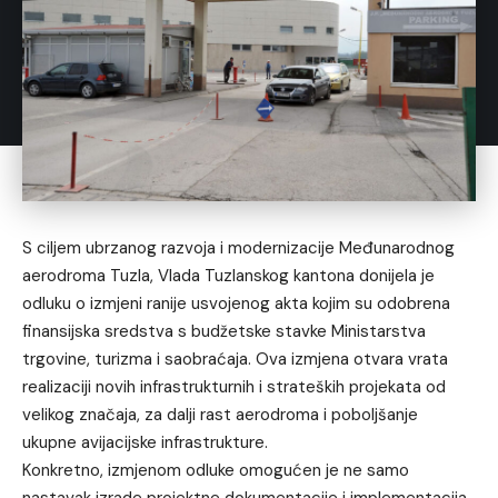
S ciljem ubrzanog razvoja i modernizacije Međunarodnog
aerodroma Tuzla, Vlada Tuzlanskog kantona donijela je
odluku o izmjeni ranije usvojenog akta kojim su odobrena
finansijska sredstva s budžetske stavke Ministarstva
trgovine, turizma i saobraćaja. Ova izmjena otvara vrata
realizaciji novih infrastrukturnih i strateških projekata od
velikog značaja, za dalji rast aerodroma i poboljšanje
ukupne avijacijske infrastrukture.
Konkretno, izmjenom odluke omogućen je ne samo
nastavak izrade projektne dokumentacije i implementacija