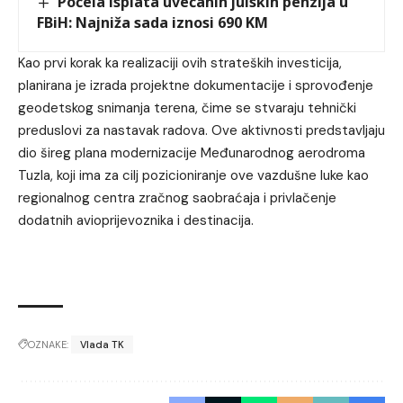
Počela isplata uvećanih julskih penzija u
FBiH: Najniža sada iznosi 690 KM
Kao prvi korak ka realizaciji ovih strateških investicija,
planirana je izrada projektne dokumentacije i sprovođenje
geodetskog snimanja terena, čime se stvaraju tehnički
preduslovi za nastavak radova. Ove aktivnosti predstavljaju
dio šireg plana modernizacije Međunarodnog aerodroma
Tuzla, koji ima za cilj pozicioniranje ove vazdušne luke kao
regionalnog centra zračnog saobraćaja i privlačenje
dodatnih avioprijevoznika i destinacija.
OZNAKE:
Vlada TK