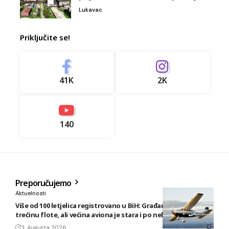
Lukavac
Priključite se!
41K
2K
140
Preporučujemo
Aktuelnosti
Više od 100 letjelica registrovano u BiH: Građani posjeduju
trećinu flote, ali većina aviona je stara i po nekoliko decenija
3. Augusta 2026.