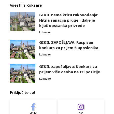
Vijesti iz Koksare
GIKIL nema krizu rukovođenja:
Hitna sanacija pruge i dalje je
ključ opstanka privrede
Lukavac
GIKIL ZAPOŠLJAVA: Raspisan
konkurs za prijem 5 uposlenika
Lukavac
GIKIL zapošaljava: Konkurs za
prijem više osoba na tri pozicije
Lukavac
Priključite se!
41K
2K