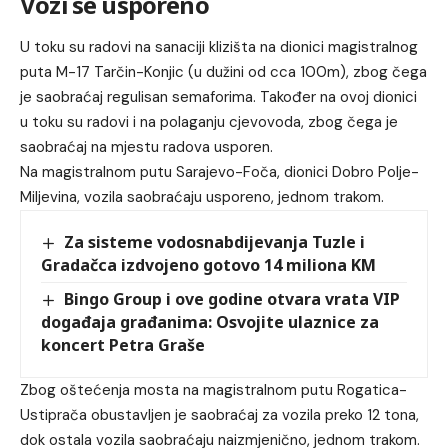
Vozi se usporeno
U toku su radovi na sanaciji klizišta na dionici magistralnog
puta M-17 Tarčin-Konjic (u dužini od cca 100m), zbog čega
je saobraćaj regulisan semaforima. Također na ovoj dionici
u toku su radovi i na polaganju cjevovoda, zbog čega je
saobraćaj na mjestu radova usporen.
Na magistralnom putu Sarajevo-Foča, dionici Dobro Polje-
Miljevina, vozila saobraćaju usporeno, jednom trakom.
Za sisteme vodosnabdijevanja Tuzle i
Gradačca izdvojeno gotovo 14 miliona KM
Bingo Group i ove godine otvara vrata VIP
događaja građanima: Osvojite ulaznice za
koncert Petra Graše
Zbog oštećenja mosta na magistralnom putu Rogatica-
Ustiprača obustavljen je saobraćaj za vozila preko 12 tona,
dok ostala vozila saobraćaju naizmjenično, jednom trakom.