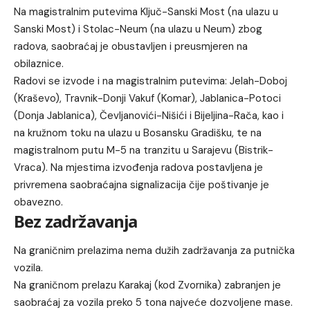
Na magistralnim putevima Ključ-Sanski Most (na ulazu u
Sanski Most) i Stolac-Neum (na ulazu u Neum) zbog
radova, saobraćaj je obustavljen i preusmjeren na
obilaznice.
Radovi se izvode i na magistralnim putevima: Jelah-Doboj
(Kraševo), Travnik-Donji Vakuf (Komar), Jablanica-Potoci
(Donja Jablanica), Čevljanovići-Nišići i Bijeljina-Rača, kao i
na kružnom toku na ulazu u Bosansku Gradišku, te na
magistralnom putu M-5 na tranzitu u Sarajevu (Bistrik-
Vraca). Na mjestima izvođenja radova postavljena je
privremena saobraćajna signalizacija čije poštivanje je
obavezno.
Bez zadržavanja
Na graničnim prelazima nema dužih zadržavanja za putnička
vozila.
Na graničnom prelazu Karakaj (kod Zvornika) zabranjen je
saobraćaj za vozila preko 5 tona najveće dozvoljene mase.