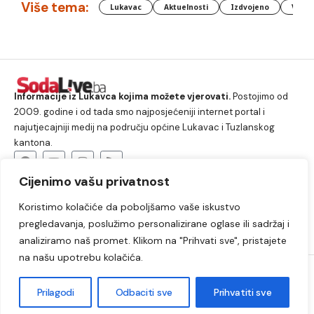
Više tema:
Lukavac
Aktuelnosti
Izdvojeno
Vlada
Informacije iz Lukavca kojima možete vjerovati.
Postojimo od
2009. godine i od tada smo najposjećeniji internet portal i
najutjecajniji medij na području općine Lukavac i Tuzlanskog
kantona.
Cijenimo vašu privatnost
O nama
Koristimo kolačiće da poboljšamo vaše iskustvo
Lukavac
Društvo
Crna hronika
Sport
pregledavanja, poslužimo personalizirane oglase ili sadržaj i
Kultura
Kolumne
Slobodno vrijeme
analiziramo naš promet. Klikom na "Prihvati sve", pristajete
na našu upotrebu kolačića.
2009. – 2024. © Lukavački info portal – SodaLIVE.ba. Sva prava
zadržana. Zabranjeno kopiranje autorskog sadržaja i korištenje
Prilagodi
Odbaciti sve
Prihvatiti sve
autorskih fotografija bez odobrenja portala.