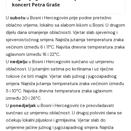
koncert Petra Graše
U
subotu
u Bosni i Hercegovini prije podne pretežno
oblačno vrijeme, lokalno sa slabom kišom u Bosni. U drugom
dijelu dana smanjenje oblačnosti. Vjetar slab sjevernog i
sjeveroistočnog smjera. Najniža jutarnja temperatura zraka
većinom između 6 i 11°C. Najviša dnevna temperatura zraka
uglavnom između 16 i 22°C.
U
nedjelju
u Bosni i Hercegovini sunčano uz umjerenu
oblačnost. U jutarnjim satima po kotlinama i uz riječne
tokove će biti magle. Vjetar slab južnog i jugozapadnog
smjera. Najniža jutarnja temperatura zraka većinom između
5 i 10°C. Najviša dnevna temperatura zraka uglavnom
između 20 i 26°C.
U
ponedjeljak
u Bosni i Hercegovini će preovladavati
sunčnao uz umjerenu oblačnost. U drugoj polovini dana se
očekuju lokalni pljuskovi i grmljavina. Vjetar slab do
umjerene jačine južnog i jugozapadnog smjera. Najniža