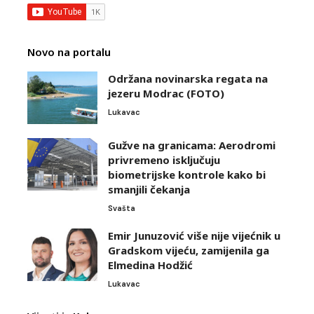
Novo na portalu
Održana novinarska regata na
jezeru Modrac (FOTO)
Lukavac
Gužve na granicama: Aerodromi
privremeno isključuju
biometrijske kontrole kako bi
smanjili čekanja
Svašta
Emir Junuzović više nije vijećnik u
Gradskom vijeću, zamijenila ga
Elmedina Hodžić
Lukavac