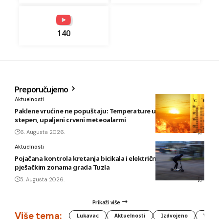
140
Preporučujemo
Aktuelnosti
Paklene vrućine ne popuštaju: Temperature u BiH i do 41
stepen, upaljeni crveni meteoalarmi
6. Augusta 2026.
Aktuelnosti
Pojačana kontrola kretanja bicikala i električnih romobila u
pješačkim zonama grada Tuzla
5. Augusta 2026.
Prikaži više
Više tema:
Lukavac
Aktuelnosti
Izdvojeno
Vlada