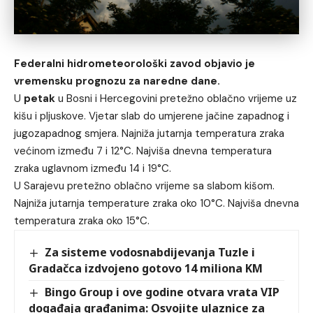
Federalni hidrometeorološki zavod objavio je
vremensku prognozu za naredne dane.
U
petak
u Bosni i Hercegovini pretežno oblačno vrijeme uz
kišu i pljuskove. Vjetar slab do umjerene jačine zapadnog i
jugozapadnog smjera. Najniža jutarnja temperatura zraka
većinom između 7 i 12°C. Najviša dnevna temperatura
zraka uglavnom između 14 i 19°C.
U Sarajevu pretežno oblačno vrijeme sa slabom kišom.
Najniža jutarnja temperature zraka oko 10°C. Najviša dnevna
temperatura zraka oko 15°C.
Za sisteme vodosnabdijevanja Tuzle i
Gradačca izdvojeno gotovo 14 miliona KM
Bingo Group i ove godine otvara vrata VIP
događaja građanima: Osvojite ulaznice za