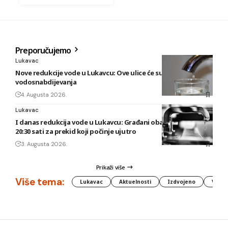
Preporučujemo
Lukavac
Nove redukcije vode u Lukavcu: Ove ulice će sutra biti bez
vodosnabdijevanja
4. Augusta 2026.
Lukavac
I danas redukcija vode u Lukavcu: Građani obaviješteni tek u
20:30 sati za prekid koji počinje ujutro
3. Augusta 2026.
Prikaži više
Više tema:
Lukavac
Aktuelnosti
Izdvojeno
Vlada