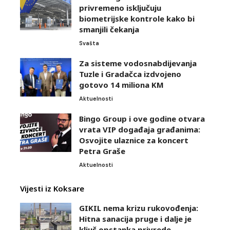
privremeno isključuju
biometrijske kontrole kako bi
smanjili čekanja
Svašta
Za sisteme vodosnabdijevanja
Tuzle i Gradačca izdvojeno
gotovo 14 miliona KM
Aktuelnosti
Bingo Group i ove godine otvara
vrata VIP događaja građanima:
Osvojite ulaznice za koncert
Petra Graše
Aktuelnosti
Vijesti iz Koksare
GIKIL nema krizu rukovođenja:
Hitna sanacija pruge i dalje je
ključ opstanka privrede