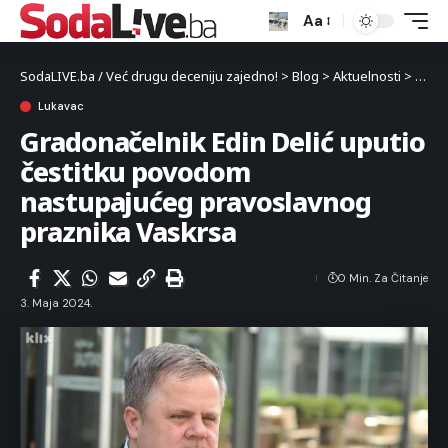
Aa
SodaLIVE.ba / Već drugu deceniju zajedno!
>
Blog
>
Aktuelnosti
>
Luka
Lukavac
Gradonačelnik Edin Delić uputio
čestitku povodom
nastupajućeg pravoslavnog
praznika Vaskrsa
0 Min. Za Čitanje
3. Maja 2024.