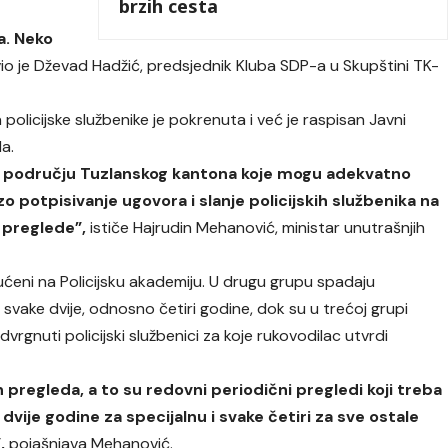
brzih cesta
a. Neko
vio je Dževad Hadžić, predsjednik Kluba SDP-a u Skupštini TK-
policijske službenike je pokrenuta i već je raspisan Javni
a.
 području Tuzlanskog kantona koje mogu adekvatno
o potpisivanje ugovora i slanje policijskih službenika na
 preglede”,
ističe Hajrudin Mehanović, ministar unutrašnjih
ućeni na Policijsku akademiju. U drugu grupu spadaju
ju svake dvije, odnosno četiri godine, dok su u trećoj grupi
odvrgnuti policijski službenici za koje rukovodilac utvrdi
pregleda, a to su redovni periodični pregledi koji treba
e dvije godine za specijalnu i svake četiri za sve ostale
,
pojašnjava Mehanović.