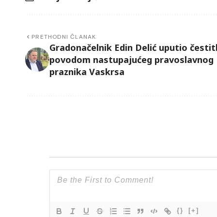
PRETHODNI ČLANAK
Gradonačelnik Edin Delić uputio česti
povodom nastupajućeg pravoslavnog
praznika Vaskrsa
{}
[+]