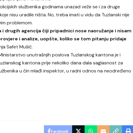
olicijskih službenika godinama unazad veže se i za druge
e nisu uradile ništa. No, treba imati u vidu da Tuzlanski nije
 ovim problemom.
a i drugih agencija čiji pripadnici nose naoružanje i nisam
rovjere i analize, uopšte, koliko se tom pitanju pridaje
nja Safet Mušić.
inistarstvo unutrašnjih poslova Tuzlanskog kantona je i
uzlanskog kantona prije nekoliko dana dala saglasnost za
 službenika u čin mlađi inspektor, u radni odnos na neodređeno
Facebook