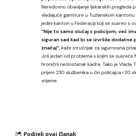
Neredovno obavljanje ljekarskih pregleda p
vladajuće garniture u Tuzlanskom kantonu koj
jedini kanton u Federaciji koji se susreo s
“Nije to samo slučaj s policijom, već im
siguran sad kad bi se izvršile dodatne p
značaj”,
kaže stručnjak za sigurnosna pita
Još jedan od problema s kojim se susreće M
hronični nedostatak kadra. Tako je Vlada T
prijem 230 službenika u čin policajca i 20
vrijeme.
Podijeli ovaj članak