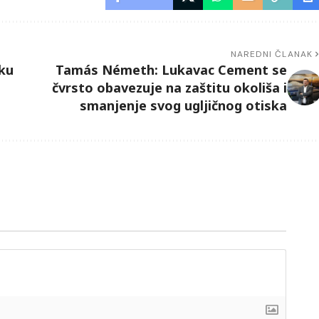
NAREDNI ČLANAK
tku
Tamás Németh: Lukavac Cement se
čvrsto obavezuje na zaštitu okoliša i
smanjenje svog ugljičnog otiska