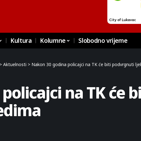
Kultura
Kolumne
Slobodno vrijeme
>
Aktuelnosti
>
Nakon 30 godina policajci na TK će biti podvrgnuti lj
olicajci na TK će b
ledima