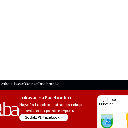
ovnica
Lukavac
Oko nas
Crna hronika
Lukavac na Facebook-u
Najveća Facebook stranica i skup
Lukavčana na jednom mjestu.
SodaLIVE Facebook