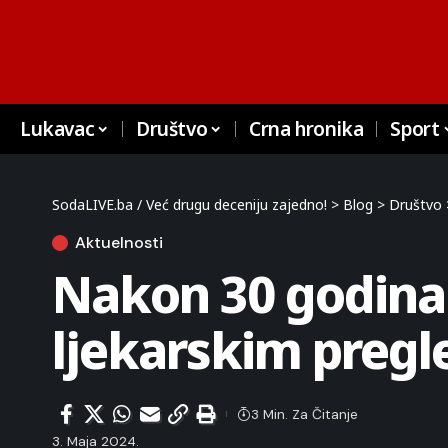
Lukavac
Društvo
Crna hronika
Sport
SodaLIVE.ba / Već drugu deceniju zajedno!
>
Blog
>
Društvo
Aktuelnosti
Nakon 30 godina p
ljekarskim preg
3 Min. Za Čitanje
3. Maja 2024.