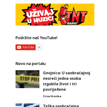
Podržite naš YouTube!
Novo na portalu
Gnojnica: U saobraćajnoj
nesreći jedna osoba
izgubila život i tri
povrijeðene
Crna Hronika
Teška saobraćajna