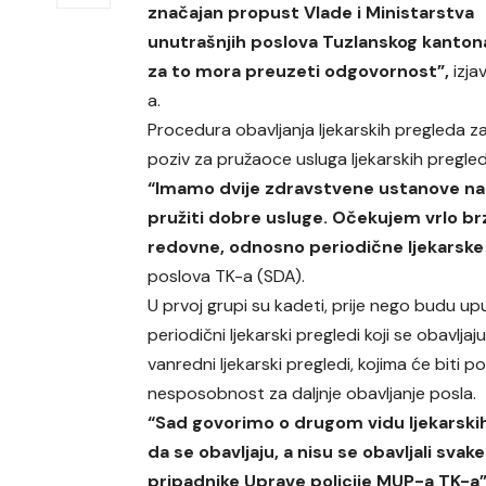
značajan propust Vlade i Ministarstva
unutrašnjih poslova Tuzlanskog kanton
za to mora preuzeti odgovornost”,
izja
a.
Procedura obavljanja ljekarskih pregleda za 
poziv za pružaoce usluga ljekarskih pregled
“Imamo dvije zdravstvene ustanove na
pružiti dobre usluge. Očekujem vrlo brz
redovne, odnosno periodične ljekarske
poslova TK-a (SDA).
U prvoj grupi su kadeti, prije nego budu up
periodični ljekarski pregledi koji se obavlja
vanredni ljekarski pregledi, kojima će biti p
nesposobnost za daljnje obavljanje posla.
“Sad govorimo o drugom vidu ljekarskih 
da se obavljaju, a nisu se obavljali svak
pripadnike Uprave policije MUP-a TK-a”