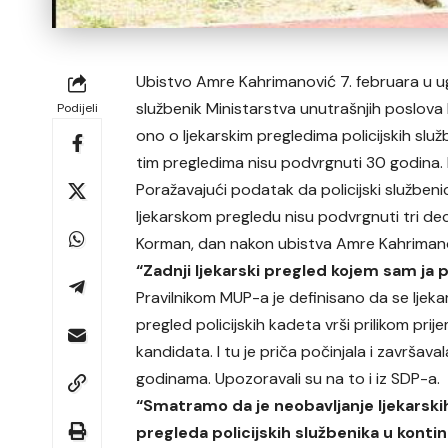
Ubistvo Amre Kahrimanović 7. februara u ugos
službenik Ministarstva unutrašnjih poslova E
Podijeli
ono o ljekarskim pregledima policijskih služ
tim pregledima nisu podvrgnuti 30 godina. N
Poražavajući podatak da policijski služben
ljekarskom pregledu nisu podvrgnuti tri de
Korman, dan nakon ubistva Amre Kahrimanović
“Zadnji ljekarski pregled kojem sam ja 
Pravilnikom MUP-a je definisano da se ljeka
pregled policijskih kadeta vrši prilikom prij
kandidata. I tu je priča počinjala i završaval
godinama. Upozoravali su na to i iz SDP-a.
“Smatramo da je neobavljanje ljekarski
pregleda policijskih službenika u konti