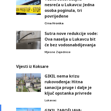
nesreća u Lukavcu: Jedna
osoba poginula, tri
povrijeđene
Crna Hronika
Sutra nove redukcije vode:
Ova naselja u Lukavcu bit
će bez vodosnabdijevanja
Mjesne Zajednice
Vijesti iz Koksare
GIKIL nema krizu
rukovođenja: Hitna
sanacija pruge i dalje je
ključ opstanka privrede
Lukavac
GIKIL ZAPOŠLJAVA: