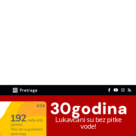
Pretraga
30
godina
Lukavčani su bez pitke
vode!