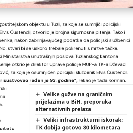
titeljskom objektu u Tuzli, za koje se sumnjiči policijski
lvis Ćustendil, otvorilo je brojna sigurnosna pitanja. Tako i
benika, nakon zabrinjavajućeg podatka da policijski službenici
o, stvari bi se uskoro trebale pokrenuti s mrtve tačke.
ici Ministarstva unutrašnjih poslova Tuzlanskog kantona
cenije otkrio je direktor Uprave policije MUP-a TK-a Dževad
, za koje je osumnjičen policijski službenik Elvis Ćustendil.
prisustvovao rađen je 93. godine”,
rekao je tada Korman.
rski
Velike gužve na graničnim
ema
prijelazima u BiH, preporuka
a,
alternativnih prelaza
Veliki infrastrukturni iskorak:
h
TK dobija gotovo 80 kilometara
nuitetu