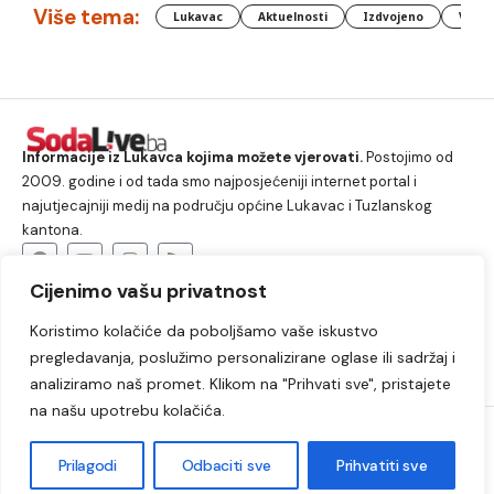
Više tema:
Lukavac
Aktuelnosti
Izdvojeno
Vlada
Informacije iz Lukavca kojima možete vjerovati.
Postojimo od
2009. godine i od tada smo najposjećeniji internet portal i
najutjecajniji medij na području općine Lukavac i Tuzlanskog
kantona.
Cijenimo vašu privatnost
O nama
Koristimo kolačiće da poboljšamo vaše iskustvo
Lukavac
Društvo
Crna hronika
Sport
pregledavanja, poslužimo personalizirane oglase ili sadržaj i
Kultura
Kolumne
Slobodno vrijeme
analiziramo naš promet. Klikom na "Prihvati sve", pristajete
na našu upotrebu kolačića.
2009. – 2024. © Lukavački info portal – SodaLIVE.ba. Sva prava
zadržana. Zabranjeno kopiranje autorskog sadržaja i korištenje
Prilagodi
Odbaciti sve
Prihvatiti sve
autorskih fotografija bez odobrenja portala.