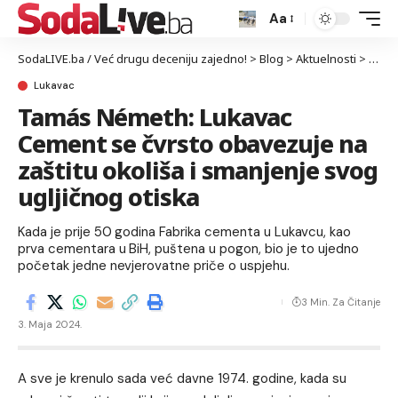
Aa
SodaLIVE.ba / Već drugu deceniju zajedno!
>
Blog
>
Aktuelnosti
>
Luka
Lukavac
Tamás Németh: Lukavac
Cement se čvrsto obavezuje na
zaštitu okoliša i smanjenje svog
ugljičnog otiska
Kada je prije 50 godina Fabrika cementa u Lukavcu, kao
prva cementara u BiH, puštena u pogon, bio je to ujedno
početak jedne nevjerovatne priče o uspjehu.
3 Min. Za Čitanje
3. Maja 2024.
A sve je krenulo sada već davne 1974. godine, kada su