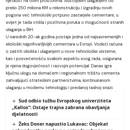
rijetkost na ovim prostorima. Austrijskim ulaganjem od
preko 250 miliona KM u rekonstrukciju i izgradnju novih
pogona već tehnološki potpuno zastarjele cementare, u
svijet je tada otišla i pozitivna poruka o mogućnosti stranih
ulaganja u BiH.
U narednih 20-ak godina postaje jedna od najsavremenijih i
ekološki najprihvatljivijih cementara u Evropi. Vodeći računa
o zaštiti okoliša i ulaganjem u nove tehnološke sisteme,
kao i posvećenošću svakom aspektu svog rada, osigurana
je njena dugovječnost i razvojni potencijal. Danas igra
ključnu ulogu na domaćem i regionalnom tržištu cementa
zahvaljujući strateškim partnerstvima, kontinuiranom
ulaganju u modernu tehnologiju i predanoj radnoj snazi.
Sud odbio tužbu Evropskog univerziteta
„Kallos“: Ostaje trajna zabrana obavljanja
djelatnosti
Žeks Doner napustio Lukavac: Objekat