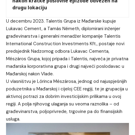
nakon kratke poslovne epizode odvezen na
drugu lokaciju
U decembru 2023. Talentis Grupa iz Mađarske kupuje
Lukavac Cement, a Tamás Németh, diplomirani inženjer
građevinarstva i generalni menadžer kompanije Talentis
International Construction Investments Kft., postaje novi
predsjednik Nadzornog odbora Lukavac Cementa,
Mészáros Grupa, kojoj pripada i Talentis, najveća je privatna
mađarska korporativna grupa i drugi najveći poslodavac u
Mađarskoj nakon Vlade.
U vlasništvu je Lőrinca Mészárosa, jednog od najuspješnijih
poduzetnika u Mađarskoj i cijeloj CEE regiji, te je grupacija u
aktivnoj potrazi za dobrim investicijskim prilikama u ovoj
regiji. A polja njihovog ulaganja su veoma raznolika – od
građevinarstva, poljoprivrede, trgovine pa do finansijskih
usluga.