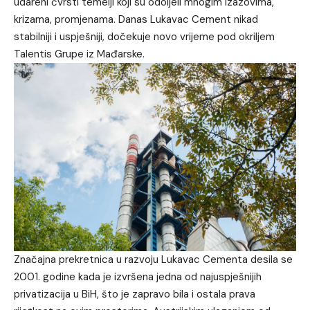
udareni čvrsti temelji koji su odoljeli mnogim izazovima,
krizama, promjenama. Danas Lukavac Cement nikad
stabilniji i uspješniji, dočekuje novo vrijeme pod okriljem
Talentis Grupe iz Mađarske.
Značajna prekretnica u razvoju Lukavac Cementa desila se
2001. godine kada je izvršena jedna od najuspješnijih
privatizacija u BiH, što je zapravo bila i ostala prava