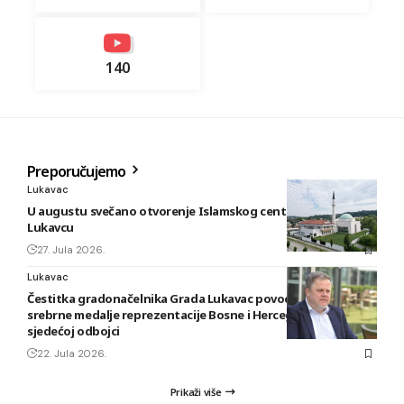
140
Preporučujemo
Lukavac
U augustu svečano otvorenje Islamskog centra i džamije u
Lukavcu
27. Jula 2026.
Lukavac
Čestitka gradonačelnika Grada Lukavac povodom osvajanja
srebrne medalje reprezentacije Bosne i Hercegovine u
sjedećoj odbojci
22. Jula 2026.
Prikaži više